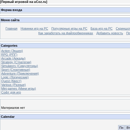
[
Первый игровой на uCoz.ru
]
Форма входа
Меню сайта
Главная
Новинки игр на PC
Популярные игры на PC
База игр на РС
Скриншот
Как заработать на файлообменниках
Добавить новость
Пр
Categories
Action (Экшен)
RPG (РПГ)
Arcade (Аркады)
Strategy (Стратегии)
Simulators (Симуляторы)
Sport (Спортивные)
Adventure (Приключения)
Logic (Логические)
Quest (Квест)
Various (Разные)
Mini games (Мини игры)
Софт для игр
Материалов нет
Calendar
Пн
Вт