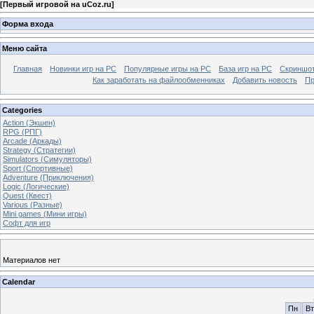
[
Первый игровой на uCoz.ru
]
Форма входа
Меню сайта
Главная
Новинки игр на PC
Популярные игры на PC
База игр на РС
Скриншот
Как заработать на файлообменниках
Добавить новость
Пр
Categories
Action (Экшен)
RPG (РПГ)
Arcade (Аркады)
Strategy (Стратегии)
Simulators (Симуляторы)
Sport (Спортивные)
Adventure (Приключения)
Logic (Логические)
Quest (Квест)
Various (Разные)
Mini games (Мини игры)
Софт для игр
Материалов нет
Calendar
Пн
Вт