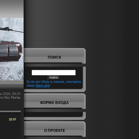
ПОИСК
Если нет Игры в поиске, смотрите
нашу
Базу игр
!
а 2026, 09:24
ую Вас
Гость
ФОРМА ВХОДА
22:07
О ПРОЕКТЕ