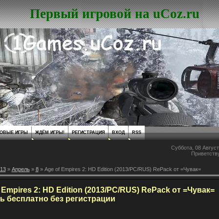
Первый игровой на uCoz.ru
ОВЫЕ ИГРЫ
ЖДЁМ ИГРЫ!
РЕГИСТРАЦИЯ
ВХОД
RSS
Суббота, 08 Август
Приветств
13
»
Апрель
»
8
» Age of Empires 2: HD Edition (2013/PC/RUS) RePack от =Чувак=
 Empires 2: HD Edition (2013/PC/RUS) RePack от =Чувак=
ь бесплатно без регистрации