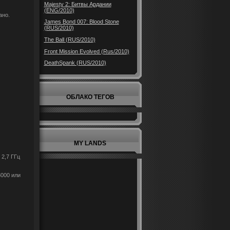
Majesty 2: Битвы Ардании
(ENG/2010)
ано.
James Bond 007: Blood Stone
(RUS/2010)
The Ball (RUS/2010)
Front Mission Evolved (Rus/2010)
DeathSpank (RUS/2010)
ОБЛАКО ТЕГОВ
MY LANDS
 2,7 ГГц
3000 или