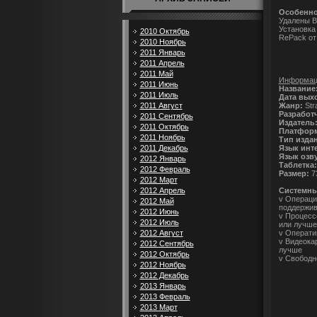
Особенно
Удалены В
Установка 
2010 Октябрь
RePack от
2010 Ноябрь
2011 Январь
2011 Апрель
2011 Май
Информаци
2011 Июнь
Название
2011 Июль
Дата вых
Жанр:
Str
2011 Август
Разработ
2011 Сентябрь
Издатель
2011 Октябрь
Платформ
2011 Ноябрь
Тип изда
Язык инт
2011 Декабрь
Язык озв
2012 Январь
Таблетка:
2012 Февраль
Размер:
7
2012 Март
Системны
2012 Апрель
v Операцио
2012 Май
поддержив
2012 Июнь
v Процессо
2012 Июль
или лучше
v Операти
2012 Август
v Видеокар
2012 Сентябрь
лучше
2012 Октябрь
v Свободн
2012 Ноябрь
2012 Декабрь
2013 Январь
2013 Февраль
2013 Март