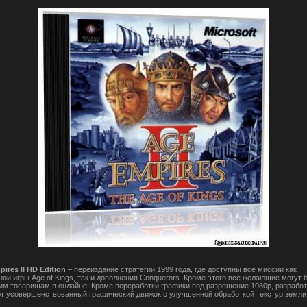
ires II HD Edition
– переиздание стратегии 1999 года, где доступны все миссии как
ой игры Age of Kings, так и дополнения Conquerors. Кроме этого все желающие могут 
им товарищам в онлайне. Кроме переработки графики под разрешение 1080p, разработ
т усовершенствованный графический движок с улучшенной обработкой текстур земли,