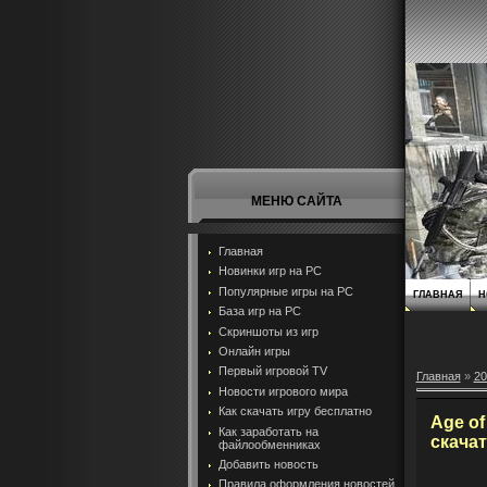
МЕНЮ САЙТА
Главная
Новинки игр на PC
Популярные игры на PC
ГЛАВНАЯ
Н
База игр на РС
Скриншоты из игр
Онлайн игры
Первый игровой TV
Главная
»
20
Новости игрового мира
Как скачать игру бесплатно
Age of
Как заработать на
скачат
файлообменниках
Добавить новость
Правила оформления новостей