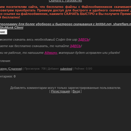
Скачать с TurboBit.net
ем посетителям сайта, что бесплатно файлы с Файлообменников скачивают
советуем приобретать Премиум доступ для быстрого и удобного скачивания! 
по ссылке на файлообменник, нажмите СКАЧАТЬ БЫСТРО и Вы получите Преми
й бесплатно!
рограмму для более удобного и быстрого скачивания с letitbit.net, shareflare.ne
 SkyMonk Client
 можете скачать весь необходимый Софт для игр
ЗДЕСЬ
!
наете как бесплатно скачивать, то читайте
ЗДЕСЬ
!
ки не рабочие, то напишите
Админу
, материал будет исправлен или удалён!
пления:
rategy (Стратегии)
|
Просмотров
: 708 |
Добавил
:
submitred
|
Рейтинг
:
0.0
/
0
нтариев
:
0
Добавлять комментарии могут только зарегистрированные пользователи.
[
Регистрация
|
Вход
]