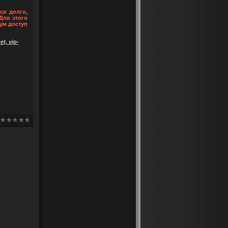
ся долго,
Для этого
ум доступ
t, vip-