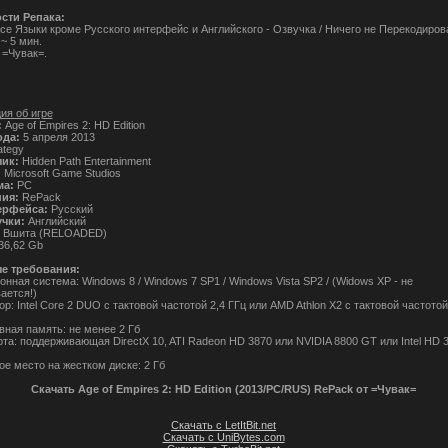
сти Репака:
се Языки кроме Русского интерфейс и Английского - Озвучка / Ничего не Перекодиров
~ 5 мин.
 =Чувак=.
я об игре
:
Age of Empires 2: HD Edition
ода:
5 апреля 2013
ategy
чик:
Hidden Path Entertainment
:
Microsoft Game Studios
а:
PC
ния:
RePack
ерфейса:
Русский
учки:
Английский
Вшита (RELOADED)
36,62 Gb
е требования:
нная система: Windows 8 / Windows 7 SP1 / Windows Vista SP2 / (Widows XP - не
ается!)
р: Intel Core 2 DUO с тактовой частотой 2,4 ГГц или AMD Athlon X2 с тактовой частотой
вная память: не менее 2 Гб
та: поддерживающая DirectX 10, ATI Radeon HD 3870 или NVIDIA 8800 GT или Intel HD 
ое место на жестком диске: 2 Гб
Скачать Age of Empires 2: HD Edition (2013/PC/RUS) RePack от =Чувак=
Скачать с LetItBit.net
Скачать с UniBytes.com