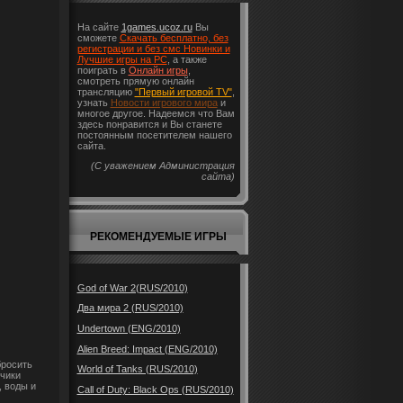
На сайте
1games.ucoz.ru
Вы
сможете
Скачать бесплатно, без
регистрации и без смс Новинки и
Лучшие игры на PC
, а также
поиграть в
Онлайн игры
,
смотреть прямую онлайн
трансляцию
"Первый игровой TV"
,
узнать
Новости игрового мира
и
многое другое. Надеемся что Вам
здесь понравится и Вы станете
постоянным посетителем нашего
сайта.
(С уважением Администрация
сайта)
РЕКОМЕНДУЕМЫЕ ИГРЫ
God of War 2(RUS/2010)
Два мира 2 (RUS/2010)
Undertown (ENG/2010)
Alien Breed: Impact (ENG/2010)
бросить
World of Tanks (RUS/2010)
чики
 воды и
Call of Duty: Black Ops (RUS/2010)