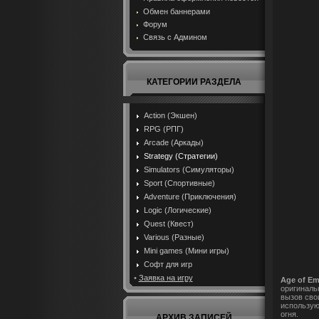
Обмен баннерами
Форум
Связь с Админом
КАТЕГОРИИ РАЗДЕЛА
Action (Экшен)
RPG (РПГ)
Arcade (Аркады)
Strategy (Стратегии)
Simulators (Симуляторы)
Sport (Спортивные)
Adventure (Приключения)
Logic (Логические)
Quest (Квест)
Various (Разные)
Mini games (Мини игры)
Софт для игр
•
Заявка на игру
Age of Emp
оригинальн
вызов сво
использую
огня.
АРХИВ ЗАПИСЕЙ