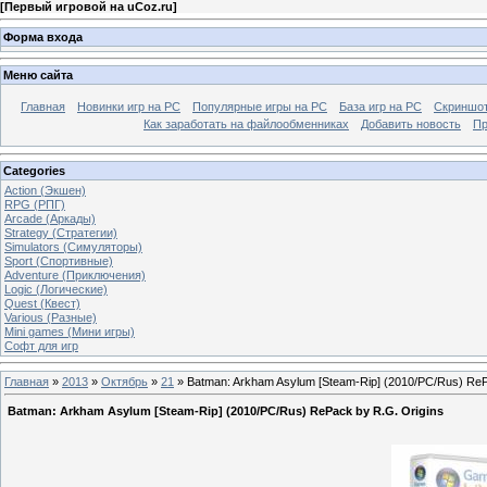
[
Первый игровой на uCoz.ru
]
Форма входа
Меню сайта
Главная
Новинки игр на PC
Популярные игры на PC
База игр на РС
Скриншот
Как заработать на файлообменниках
Добавить новость
Пр
Categories
Action (Экшен)
RPG (РПГ)
Arcade (Аркады)
Strategy (Стратегии)
Simulators (Симуляторы)
Sport (Спортивные)
Adventure (Приключения)
Logic (Логические)
Quest (Квест)
Various (Разные)
Mini games (Мини игры)
Софт для игр
Главная
»
2013
»
Октябрь
»
21
» Batman: Arkham Asylum [Steam-Rip] (2010/PC/Rus) ReP
Batman: Arkham Asylum [Steam-Rip] (2010/PC/Rus) RePack by R.G. Origins