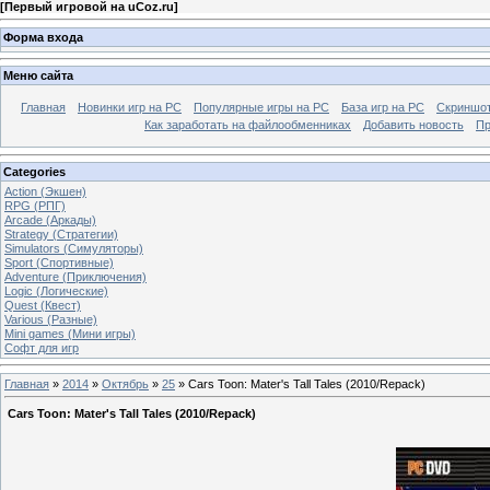
[
Первый игровой на uCoz.ru
]
Форма входа
Меню сайта
Главная
Новинки игр на PC
Популярные игры на PC
База игр на РС
Скриншот
Как заработать на файлообменниках
Добавить новость
Пр
Categories
Action (Экшен)
RPG (РПГ)
Arcade (Аркады)
Strategy (Стратегии)
Simulators (Симуляторы)
Sport (Спортивные)
Adventure (Приключения)
Logic (Логические)
Quest (Квест)
Various (Разные)
Mini games (Мини игры)
Софт для игр
Главная
»
2014
»
Октябрь
»
25
» Cars Toon: Mater's Tall Tales (2010/Repack)
Cars Toon: Mater's Tall Tales (2010/Repack)