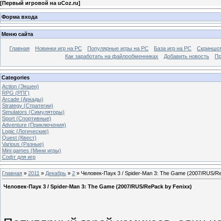
[
Первый игровой на uCoz.ru
]
Форма входа
Меню сайта
Главная
Новинки игр на PC
Популярные игры на PC
База игр на РС
Скриншот
Как заработать на файлообменниках
Добавить новость
Пр
Categories
Action (Экшен)
RPG (РПГ)
Arcade (Аркады)
Strategy (Стратегии)
Simulators (Симуляторы)
Sport (Спортивные)
Adventure (Приключения)
Logic (Логические)
Quest (Квест)
Various (Разные)
Mini games (Мини игры)
Софт для игр
Главная
»
2011
»
Декабрь
»
2
» Человек-Паук 3 / Spider-Man 3: The Game (2007/RUS/Re
Человек-Паук 3 / Spider-Man 3: The Game (2007/RUS/RePack by Fenixx)