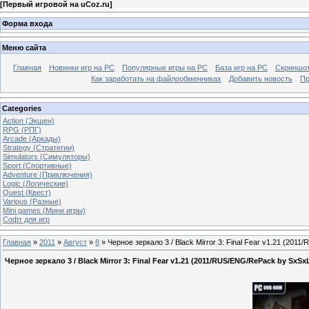
[
Первый игровой на uCoz.ru
]
Форма входа
Меню сайта
Главная
Новинки игр на PC
Популярные игры на PC
База игр на РС
Скриншот
Как заработать на файлообменниках
Добавить новость
Пр
Categories
Action (Экшен)
RPG (РПГ)
Arcade (Аркады)
Strategy (Стратегии)
Simulators (Симуляторы)
Sport (Спортивные)
Adventure (Приключения)
Logic (Логические)
Quest (Квест)
Various (Разные)
Mini games (Мини игры)
Софт для игр
Главная
»
2011
»
Август
»
8
» Черное зеркало 3 / Black Mirror 3: Final Fear v1.21 (20
Черное зеркало 3 / Black Mirror 3: Final Fear v1.21 (2011/RUS/ENG/RePack by SxSx