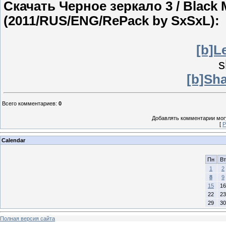
Скачать Черное зеркало 3 / Black Mi
(2011/RUS/ENG/RePack by SxSxL):
[b]Le
s
[b]Sha
Всего комментариев
:
0
Добавлять комментарии могу
[
Р
Calendar
Пн
Вт
1
2
8
9
15
16
22
23
29
30
Полная версия сайта