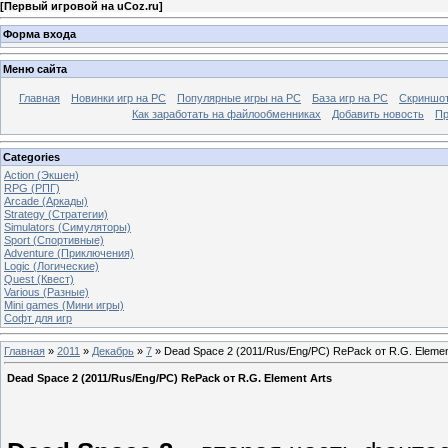
[
Первый игровой на uCoz.ru
]
Форма входа
Меню сайта
Главная
Новинки игр на PC
Популярные игры на PC
База игр на РС
Скриншот
Как заработать на файлообменниках
Добавить новость
Пр
Categories
Action (Экшен)
RPG (РПГ)
Arcade (Аркады)
Strategy (Стратегии)
Simulators (Симуляторы)
Sport (Спортивные)
Adventure (Приключения)
Logic (Логические)
Quest (Квест)
Various (Разные)
Mini games (Мини игры)
Софт для игр
Главная
»
2011
»
Декабрь
»
7
» Dead Space 2 (2011/Rus/Eng/PC) RePack от R.G. Elemen
Dead Space 2 (2011/Rus/Eng/PC) RePack от R.G. Element Arts