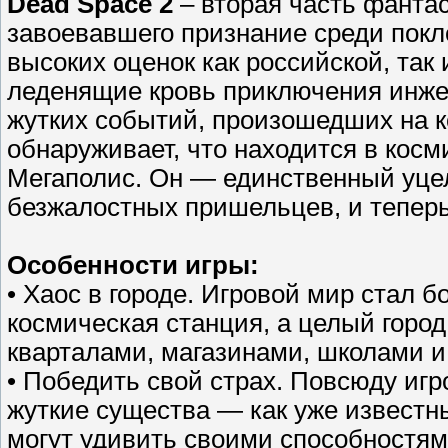
Dead Space 2
– вторая часть фантаст
завоевавшего признание среди покл
высоких оценок как российской, так
леденящие кровь приключения инже
жутких событий, произошедших на 
обнаруживает, что находится в косм
Мегаполис. Он — единственный уце
безжалостных пришельцев, и теперь
Особенности игры:
• Хаос в городе. Игровой мир стал б
космическая станция, а целый горо
кварталами, магазинами, школами и
• Победить свой страх. Повсюду игр
жуткие существа — как уже известн
могут удивить своими способностя