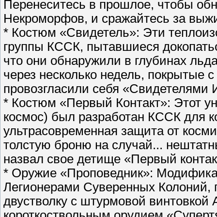
Перенеситесь в прошлое, чтобы об
Некроморфов, и сражайтесь за выж
* Костюм «Свидетель»: Эти теплои
группы КССК, пытавшиеся докопатьс
что они обнаружили в глубинах льд
через несколько недель, покрытые с
провозгласили себя «Свидетелями 
* Костюм «Первый Контакт»: Этот у
космос) был разработан КССК для к
ультрасовременная защита от космич
толстую броню на случай... нештат
назвал свое детище «Первый контак
* Оружие «Проповедник»: Модифика
Легионерами Суверенных Колоний, 
двустволку с штурмовой винтовкой A
короткоствольным орудием «Суперт