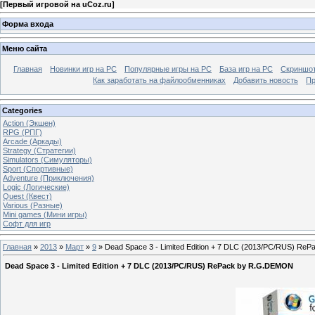
[
Первый игровой на uCoz.ru
]
Форма входа
Меню сайта
Главная
Новинки игр на PC
Популярные игры на PC
База игр на РС
Скриншот
Как заработать на файлообменниках
Добавить новость
Пр
Categories
Action (Экшен)
RPG (РПГ)
Arcade (Аркады)
Strategy (Стратегии)
Simulators (Симуляторы)
Sport (Спортивные)
Adventure (Приключения)
Logic (Логические)
Quest (Квест)
Various (Разные)
Mini games (Мини игры)
Софт для игр
Главная
»
2013
»
Март
»
9
» Dead Space 3 - Limited Edition + 7 DLC (2013/PC/RUS) R
Dead Space 3 - Limited Edition + 7 DLC (2013/PC/RUS) RePack by R.G.DEMON