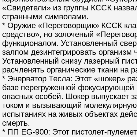
«Свидетели» из группы КССК назвал
странными символами.
* Оружие «Переговорщик» КССК клас
средство», но золоченый «Перегов
функционалом. Установленный свер
залпом дезинтегрировать организм ч
Установленный снизу лазерный пист
расчленять органические ткани на р
* Энерватор Тесла: Этот «шокер» р
базе перегруженной фокусирующей 
опасных особей. Шокер выпускает 
током и вызывающий молекулярную 
испытаниях на живых объектах дей
смерть.
* ПП EG-900: Этот пистолет-пулеме