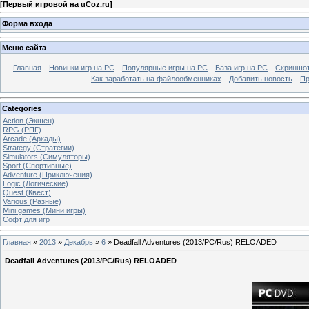
[
Первый игровой на uCoz.ru
]
Форма входа
Меню сайта
Главная
Новинки игр на PC
Популярные игры на PC
База игр на РС
Скриншот
Как заработать на файлообменниках
Добавить новость
Пр
Categories
Action (Экшен)
RPG (РПГ)
Arcade (Аркады)
Strategy (Стратегии)
Simulators (Симуляторы)
Sport (Спортивные)
Adventure (Приключения)
Logic (Логические)
Quest (Квест)
Various (Разные)
Mini games (Мини игры)
Софт для игр
Главная
»
2013
»
Декабрь
»
6
» Deadfall Adventures (2013/PC/Rus) RELOADED
Deadfall Adventures (2013/PC/Rus) RELOADED