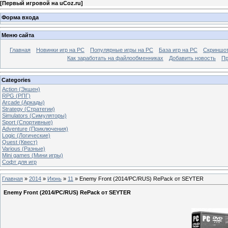
[
Первый игровой на uCoz.ru
]
Форма входа
Меню сайта
Главная
Новинки игр на PC
Популярные игры на PC
База игр на РС
Скриншот
Как заработать на файлообменниках
Добавить новость
Пр
Categories
Action (Экшен)
RPG (РПГ)
Arcade (Аркады)
Strategy (Стратегии)
Simulators (Симуляторы)
Sport (Спортивные)
Adventure (Приключения)
Logic (Логические)
Quest (Квест)
Various (Разные)
Mini games (Мини игры)
Софт для игр
Главная
»
2014
»
Июнь
»
11
» Enemy Front (2014/PC/RUS) RePack от SEYTER
Enemy Front (2014/PC/RUS) RePack от SEYTER