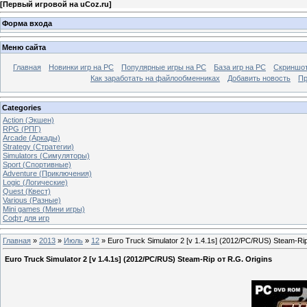
[
Первый игровой на uCoz.ru
]
Форма входа
Меню сайта
Главная
Новинки игр на PC
Популярные игры на PC
База игр на РС
Скриншот
Как заработать на файлообменниках
Добавить новость
Пр
Categories
Action (Экшен)
RPG (РПГ)
Arcade (Аркады)
Strategy (Стратегии)
Simulators (Симуляторы)
Sport (Спортивные)
Adventure (Приключения)
Logic (Логические)
Quest (Квест)
Various (Разные)
Mini games (Мини игры)
Софт для игр
Главная
»
2013
»
Июль
»
12
» Euro Truck Simulator 2 [v 1.4.1s] (2012/PC/RUS) Steam-Rip
Euro Truck Simulator 2 [v 1.4.1s] (2012/PC/RUS) Steam-Rip от R.G. Origins