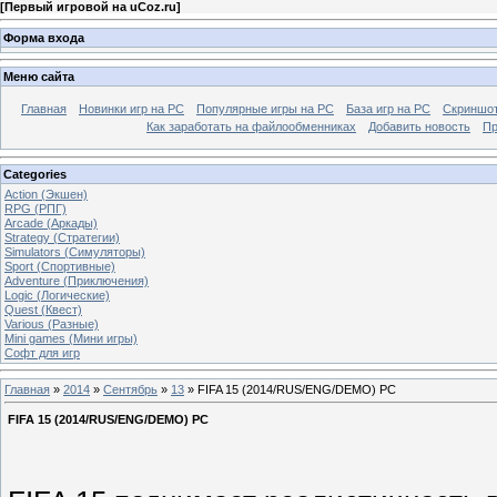
[
Первый игровой на uCoz.ru
]
Форма входа
Меню сайта
Главная
Новинки игр на PC
Популярные игры на PC
База игр на РС
Скриншот
Как заработать на файлообменниках
Добавить новость
Пр
Categories
Action (Экшен)
RPG (РПГ)
Arcade (Аркады)
Strategy (Стратегии)
Simulators (Симуляторы)
Sport (Спортивные)
Adventure (Приключения)
Logic (Логические)
Quest (Квест)
Various (Разные)
Mini games (Мини игры)
Софт для игр
Главная
»
2014
»
Сентябрь
»
13
» FIFA 15 (2014/RUS/ENG/DEMO) PC
FIFA 15 (2014/RUS/ENG/DEMO) PC