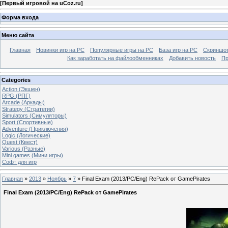
[
Первый игровой на uCoz.ru
]
Форма входа
Меню сайта
Главная
Новинки игр на PC
Популярные игры на PC
База игр на РС
Скриншот
Как заработать на файлообменниках
Добавить новость
Пр
Categories
Action (Экшен)
RPG (РПГ)
Arcade (Аркады)
Strategy (Стратегии)
Simulators (Симуляторы)
Sport (Спортивные)
Adventure (Приключения)
Logic (Логические)
Quest (Квест)
Various (Разные)
Mini games (Мини игры)
Софт для игр
Главная
»
2013
»
Ноябрь
»
7
» Final Exam (2013/PC/Eng) RePack от GamePirates
Final Exam (2013/PC/Eng) RePack от GamePirates