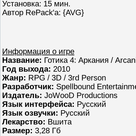
Установка: 15 мин.
Автор RePack'a: {AVG}
Информация о игре
Название:
Готика 4: Аркания / Arcani
Год выхода:
2010
Жанр:
RPG / 3D / 3rd Person
Разработчик:
Spellbound Entertainm
Издатель:
JoWooD Productions
Язык интерфейса:
Русский
Язык озвучки:
Русский
Лекарство:
Вшита
Размер:
3,28 Гб