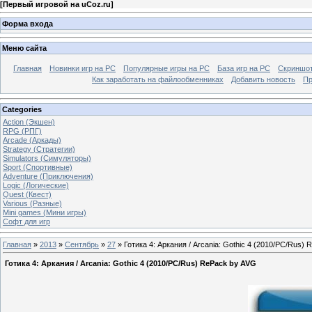
[
Первый игровой на uCoz.ru
]
Форма входа
Меню сайта
Главная
Новинки игр на PC
Популярные игры на PC
База игр на РС
Скриншот
Как заработать на файлообменниках
Добавить новость
Пр
Categories
Action (Экшен)
RPG (РПГ)
Arcade (Аркады)
Strategy (Стратегии)
Simulators (Симуляторы)
Sport (Спортивные)
Adventure (Приключения)
Logic (Логические)
Quest (Квест)
Various (Разные)
Mini games (Мини игры)
Софт для игр
Главная
»
2013
»
Сентябрь
»
27
» Готика 4: Аркания / Arcania: Gothic 4 (2010/PC/Rus)
Готика 4: Аркания / Arcania: Gothic 4 (2010/PC/Rus) RePack by AVG