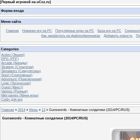
[
Первый игровой на uCoz.ru
]
Форма входа
Меню сайта
Главная
Новинки игр на PC
Популярные игры на PC
База игр на РС
Скриншот
Как заработать на файлообменниках
Добавить новость
Пр
Categories
Action (Экшен)
RPG (РПГ)
Arcade (Аркады)
Strategy (Стратегии)
Simulators (Симуляторы)
Sport (Спортивные)
Adventure (Приключения)
Logic (Логические)
Quest (Квест)
Various (Разные)
Mini games (Мини игры)
Софт для игр
Главная
»
2014
»
Июнь
»
13
» Gunswords - Комнатные солдатики (2014/PC/RUS)
Gunswords - Комнатные солдатики (2014/PC/RUS)