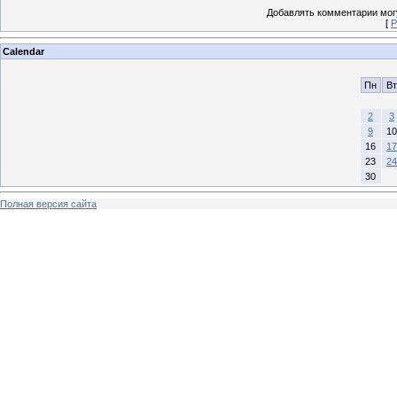
Добавлять комментарии могу
[
Р
Calendar
Пн
Вт
2
3
9
10
16
17
23
24
30
Полная версия сайта