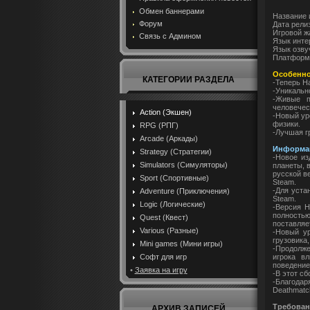
Обмен баннерами
Название и
Форум
Дата релиз
Игровой жа
Связь с Админом
Язык инте
Язык озву
Платформ
Особеннос
КАТЕГОРИИ РАЗДЕЛА
-Теперь Ha
-Уникальн
-Живые п
человечес
Action (Экшен)
-Новый ур
физики.
RPG (РПГ)
-Лучшая г
Arcade (Аркады)
Информаци
Strategy (Стратегии)
-Новое из
Simulators (Симуляторы)
планеты, 
русской в
Sport (Спортивные)
Steam.
-Для уста
Adventure (Приключения)
Steam.
Logic (Логические)
-Версия H
полность
Quest (Квест)
поставляе
Various (Разные)
-Новый ур
грузовика,
Mini games (Мини игры)
-Продолже
игрока в
Софт для игр
поведение
•
Заявка на игру
-В этот сб
-Благодар
Deathmatc
Требован
АРХИВ ЗАПИСЕЙ