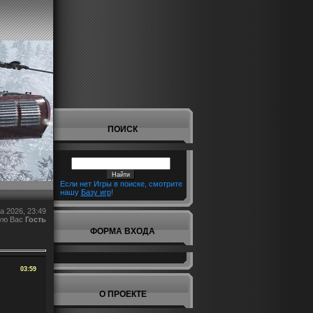
ПОИСК
Если нет Игры в поиске, смотрите
нашу
Базу игр
!
а 2026, 23:49
ую Вас
Гость
ФОРМА ВХОДА
03:59
О ПРОЕКТЕ