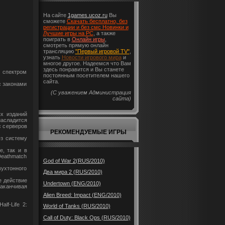
На сайте
1games.ucoz.ru
Вы
сможете
Скачать бесплатно, без
регистрации и без смс Новинки и
Лучшие игры на PC
, а также
поиграть в
Онлайн игры
,
смотреть прямую онлайн
трансляцию
"Первый игровой TV"
,
узнать
Новости игрового мира
и
многое другое. Надеемся что Вам
здесь понравится и Вы станете
 спектром
постоянным посетителем нашего
сайта.
с законами
(С уважением Администрация
сайта)
ых изданий
насладится
с серверов
РЕКОМЕНДУЕМЫЕ ИГРЫ
ез систему
е, так и в
eathmatch
God of War 2(RUS/2010)
ухтонного
Два мира 2 (RUS/2010)
е действие
Undertown (ENG/2010)
аканчивая
Alien Breed: Impact (ENG/2010)
lf-Life 2:
World of Tanks (RUS/2010)
Call of Duty: Black Ops (RUS/2010)