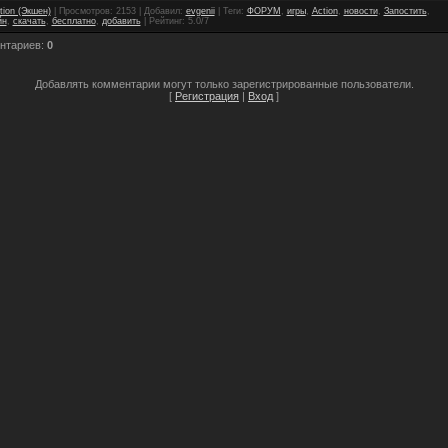
tion (Экшен)
|
Просмотров
: 2153 |
Добавил
:
evgenii
|
Теги
:
ФОРУМ
,
игры
,
Action
,
новости
,
Запостить
,
йн
,
скачать
,
бесплатно
,
добавить
|
Рейтинг
:
5.0
/
7
нтариев
:
0
Добавлять комментарии могут только зарегистрированные пользователи.
[
Регистрация
|
Вход
]