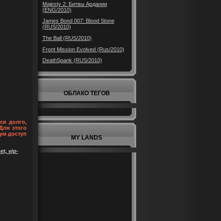
Majesty 2: Битвы Ардании
(ENG/2010)
James Bond 007: Blood Stone
(RUS/2010)
The Ball (RUS/2010)
Front Mission Evolved (Rus/2010)
DeathSpank (RUS/2010)
ОБЛАКО ТЕГОВ
ся долго,
Для этого
ум доступ
MY LANDS
t, vip-