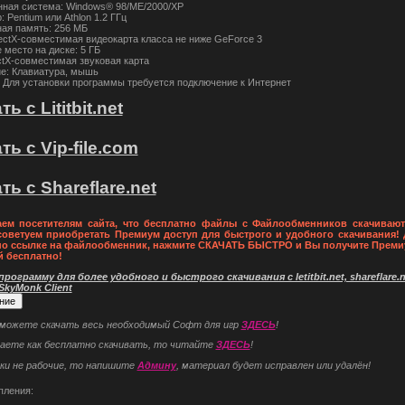
ная система: Windows® 98/ME/2000/XP
 Pentium или Athlon 1.2 ГГц
ая память: 256 МБ
rectX-совместимая видеокарта класса не ниже GeForce 3
 место на диске: 5 ГБ
ectX-совместимая звуковая карта
е: Клавиатура, мышь
 Для установки программы требуется подключение к Интернет
ь с Lititbit.net
ть с Vip-file.com
ть с Shareflare.net
ем посетителям сайта, что бесплатно файлы с Файлообменников скачивают
советуем приобретать Премиум доступ для быстрого и удобного скачивания! 
по ссылке на файлообменник, нажмите СКАЧАТЬ БЫСТРО и Вы получите Преми
й бесплатно!
рограмму для более удобного и быстрого скачивания с letitbit.net, shareflare.ne
 SkyMonk Client
 можете скачать весь необходимый Софт для игр
ЗДЕСЬ
!
наете как бесплатно скачивать, то читайте
ЗДЕСЬ
!
ки не рабочие, то напишите
Админу
, материал будет исправлен или удалён!
пления: