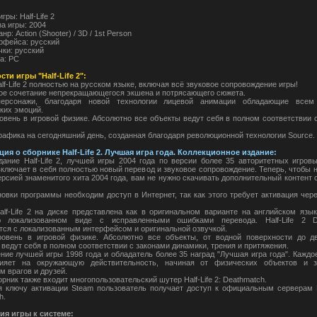
гры: Half-Life 2
а игры: 2004
нр: Action (Shooter) / 3D / 1st Person
рфейса: русский
чки: русский
а: PC
ти игры "Half-Life 2":
lf-Life 2 полностью на русском языке, включая всё звуковое сопровождение игры!
ое сочетание непрекращающегося экшена и потрясающего сюжета.
ерсонажи, благодаря новой технологии лицевой анимации обладающие всем
ких эмоций.
овень в игровой физике. Абсолютно все объекты ведут себя в полном соответствии 
рафика на сегодняшний день, созданная благодаря революционной технологии Source.
я о сборнике Half-Life 2. Лучшая игра года. Коллекционное издание:
дание Half-Life 2, лучшей игры 2004 года по версии более 35 авторитетных игров
включает в себя полностью новый перевод и звуковое сопровождение. Теперь, чтобы 
ерсией знаменитого хита 2004 года, вам не нужно скачивать дополнительный контент 
новки программы необходим доступ в Интернет, так как этого требует активация чер
alf-Life 2 на диске представлена как в оригинальном варианте на английском язык
ю локализованном виде с исправленными ошибками перевода. Half-Life 2 D
тся с локализованным интерфейсом и оригинальной озвучкой.
овень в игровой физике. Абсолютно все объекты, от водной поверхности до дв
 ведут себя в полном соответствии с законами динамики, трения и притяжения.
ние лучшей игры 1998 года и обладатель более 35 наград "Лучшая игра года". Каждо
лияет на окружающую действительность, начиная от физических объектов и з
м врагов и друзей.
орник также входит многопользовательский шутер Half-Life 2: Deathmatch.
я ключу активации Steam пользователь получает доступ к официальным серверам Ha
h.
ия игры к системе: