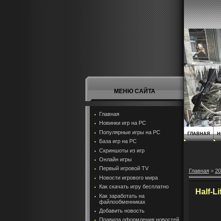
МЕНЮ САЙТА
Главная
Новинки игр на PC
Популярные игры на PC
ГЛАВНАЯ
Н
База игр на РС
Скриншоты из игр
Онлайн игры
Первый игровой TV
Главная
»
20
Новости игрового мира
Как скачать игру бесплатно
Half-L
Как заработать на
файлообменниках
Добавить новость
Правила оформления новостей