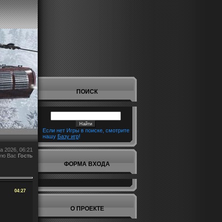
ПОИСК
Если нет Игры в поиске, смотрите
нашу
Базу игр
!
а 2026, 06:21
ую Вас
Гость
ФОРМА ВХОДА
04:27
О ПРОЕКТЕ