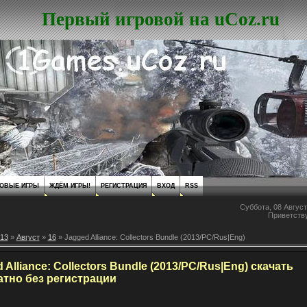
Первый игровой на uCoz.ru
ОВЫЕ ИГРЫ
ЖДЁМ ИГРЫ!
РЕГИСТРАЦИЯ
ВХОД
RSS
Суббота, 08 Август
Приветств
13
»
Август
»
16
» Jagged Alliance: Collectors Bundle (2013/PC/Rus|Eng)
 Alliance: Collectors Bundle (2013/PC/Rus|Eng) скачать
атно без регистрации