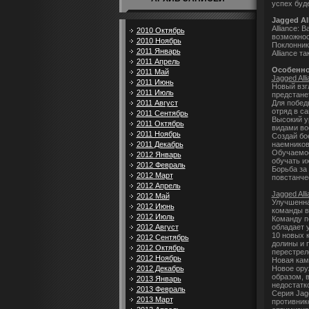
успех буд
Jagged All
Alliance: 
2010 Октябрь
возможнос
2010 Ноябрь
Поклонник
2011 Январь
Alliance т
2011 Апрель
Особенно
2011 Май
Jagged Alli
2011 Июнь
Новый взг
2011 Июль
предстане
Для побед
2011 Август
отряд в с
2011 Сентябрь
Высокий у
2011 Октябрь
видами во
2011 Ноябрь
Создай бо
наемников
2011 Декабрь
Обучаемос
2012 Январь
обучать и
2012 Февраль
Борьба за
2012 Март
повстанче
2012 Апрель
Jagged Alli
2012 Май
Улучшенна
2012 Июнь
команды в
2012 Июль
Команду п
обладает 
2012 Август
10 новых 
2012 Сентябрь
долины и 
2012 Октябрь
перестрел
2012 Ноябрь
Новая кам
Новое ору
2012 Декабрь
образом, 
2013 Январь
недостатк
2013 Февраль
Серия Jag
2013 Март
противник