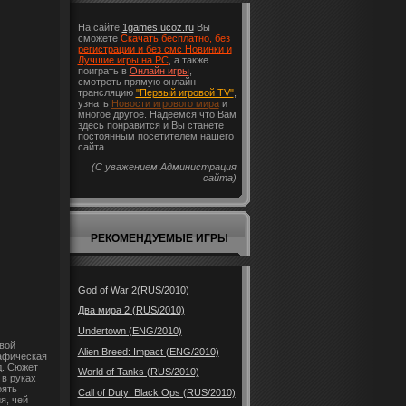
На сайте
1games.ucoz.ru
Вы
сможете
Скачать бесплатно, без
регистрации и без смс Новинки и
Лучшие игры на PC
, а также
поиграть в
Онлайн игры
,
смотреть прямую онлайн
трансляцию
"Первый игровой TV"
,
узнать
Новости игрового мира
и
многое другое. Надеемся что Вам
здесь понравится и Вы станете
постоянным посетителем нашего
сайта.
(С уважением Администрация
сайта)
РЕКОМЕНДУЕМЫЕ ИГРЫ
God of War 2(RUS/2010)
Два мира 2 (RUS/2010)
Undertown (ENG/2010)
овой
Alien Breed: Impact (ENG/2010)
рафическая
д. Сюжет
World of Tanks (RUS/2010)
 в руках
оять
Call of Duty: Black Ops (RUS/2010)
я, чей