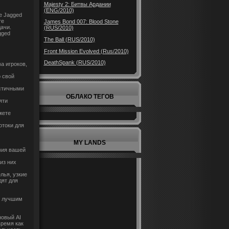
Majesty 2: Битвы Ардании
(ENG/2010)
е Jagged
те
James Bond 007: Blood Stone
ачи.
(RUS/2010)
gged
The Ball (RUS/2010)
Front Mission Evolved (Rus/2010)
DeathSpank (RUS/2010)
а игроков,
 свой
истичными
ОБЛАКО ТЕГОВ
яти
жете
отоки для
MY LANDS
твия вашей
из них
лья, узкие
дят для
е лучшим
новый AI
время как