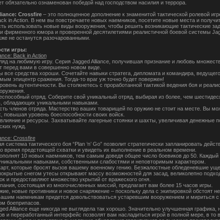
ет обязательно ознаменован победой над господством насилия и террора.
iance: Crossfire
– это полноценное дополнение к знаменитой тактической ролевой игр
Back in Action. В нем вы повстречаете новых наемников, посетите новые места и получи
ть использовать новые виды вооружения, чтобы решить возникающие тактические зад
и фирменного юмора и проверенной десятилетиями реалистичной боевой системы Ja
акже не останутся разочарованными.
сти игры:
ance: Back in Action
ляд на любимую игру. Серия Jagged Alliance, получившая признание и любовь множеств
т перед вами в совершенно новом виде.
ы все средства хороши. Сочетайте навыки стратега, дипломата и командира, ведущего
амым эпицентр сражения. Тогда-то враг уж точно будет повержен!
ровень аутентичности. Вы столкнетесь с проработанной тактикой ведения боя и реал
оружения.
еспособный отряд. Соберите свой уникальный отряд, выбирая из более, чем шестидес
, обладающих уникальными навыками.
ть членов отряда. Мастерство ваших товарищей по оружию не стоит на месте. Вы мо
х, повышая уровень боеспособности своих войск.
 влияние и ресурсы. Захватывайте лагерные стоянки и шахты, увеличивая денежные п
ских нужд.
ance: Crossfire
я система тактического боя “Plan ‘n’ Go” позволит стратегически запланировать дейс
о время предстоящей схватки и увидеть их выполнение в реальном времени.
ополнят 10 новых наемников, тем самым доведя общее число боевиков до 50. Каждый 
уникальными навыками, собственными слабостями и неповторимым характером.
карт, которые бросят вызов вашему военному гению. Безжалостные обледеневшие уще
покрытые снегом утесы открывают массу возможностей для засад, великолепно подхо
ок и предоставляют множество укрытий от вражеского огня.
пания, состоящая из многочисленных миссий, предлагает вам более 15 часов игры.
жие, новые противники и новое снаряжение – поскольку дела с экипировкой обстоят н
вашим наемникам придется довольствоваться устаревшим вооружением и мириться с
ом боеприпасов.
ged Alliance еще никогда не выглядела так хорошо. Значительно улучшенная графика, 
ов и переработанный интерфейс позволят вам насладиться игрой в полной мере, в то 