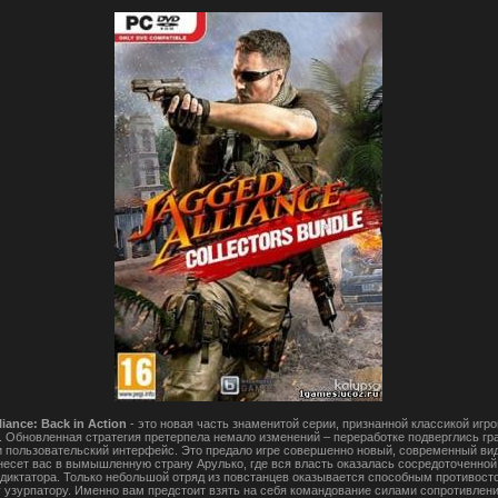
iance: Back in Action
- это новая часть знаменитой серии, признанной классикой игр
. Обновленная стратегия претерпела немало изменений – переработке подверглись г
и пользовательский интерфейс. Это предало игре совершенно новый, современный ви
несет вас в вымышленную страну Арулько, где вся власть оказалась сосредоточенной
 диктатора. Только небольшой отряд из повстанцев оказывается способным противост
 узурпатору. Именно вам предстоит взять на себя командование силами сопротивлени