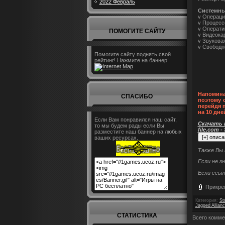
2022 Февраль
Системны
v Операцио
v Процессо
v Оператив
ПОМОГИТЕ САЙТУ
v Видеока
v Звуковая
v Свободн
Помогите сайту поднять свой
рейтинг! Нажмите на баннер!
Напомина
СПАСИБО
поэтому 
перейдя 
на 10 дне
Если Вам понравился наш сайт,
Скачать п
то мы будем рады если Вы
file.com -
разместите наш баннер на любых
ваших ресурсах.
Также Вы
Если не з
Если ссыл
Прикре
Категория
:
St
Jagged Allianc
СТАТИСТИКА
Всего комме