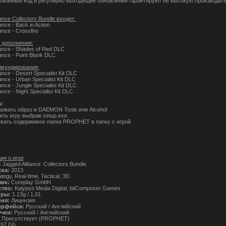
ованный код и регулярно выходящие обновления гарантируют ее высокую производите
iance Collectors Bundle входят:
ance - Back in Action
ance - Crossfire
дополнения:
iance - Shades of Red DLC
iance - Point Blank DLC
мундирования:
ance - Desert Specialist Kit DLC
ance - Urban Specialist Kit DLC
ance - Jungle Specialist Kit DLC
ance - Night Specialist Kit DLC
:
ровать образ в DAEMON Tools или Alcohol
ить игру выбрав setup.exe.
овать содержимое папки PROPHET в папку с игрой
я о игре
:
Jagged Alliance: Collectors Bundle
ска:
2013
tegy, Real-time, Tactical, 3D
чик:
Coreplay GmbH
ство:
Kalypso Media Digital, bitComposer Games
гры:
1.13g / 1.01
ния:
Лицензия
ерфейса:
Русский / Английский
учки:
Русский / Английский
Присутствует (PROPHET)
,97 Gb