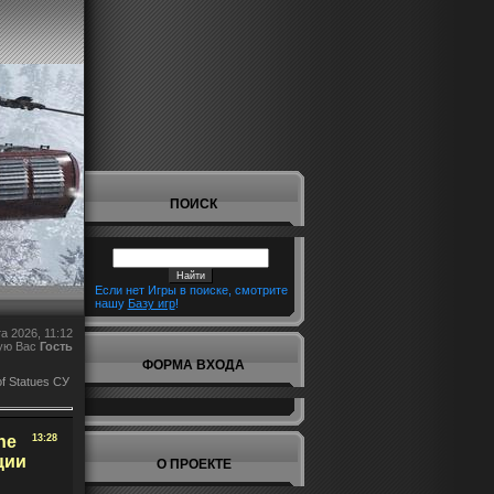
ПОИСК
Если нет Игры в поиске, смотрите
нашу
Базу игр
!
а 2026, 11:12
ую Вас
Гость
ФОРМА ВХОДА
f Statues CУ
he
13:28
ции
О ПРОЕКТЕ