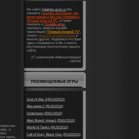
На сайте
1games.ucoz.ru
Вы
сможете
Скачать бесплатно, без
регистрации и без смс Новинки и
Лучшие игры на PC
, а также
поиграть в
Онлайн игры
,
смотреть прямую онлайн
трансляцию
"Первый игровой TV"
,
узнать
Новости игрового мира
и
многое другое. Надеемся что Вам
здесь понравится и Вы станете
постоянным посетителем нашего
сайта.
(С уважением Администрация
сайта)
РЕКОМЕНДУЕМЫЕ ИГРЫ
God of War 2(RUS/2010)
Два мира 2 (RUS/2010)
Undertown (ENG/2010)
Alien Breed: Impact (ENG/2010)
нтересное
World of Tanks (RUS/2010)
ужас, а
ойно
Call of Duty: Black Ops (RUS/2010)
туи ожить,