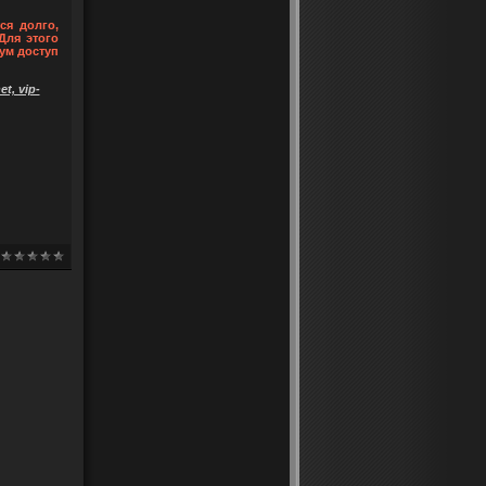
ся долго,
Для этого
ум доступ
t, vip-