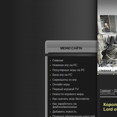
МЕНЮ САЙТА
Главная
Новинки игр на PC
Популярные игры на PC
ГЛАВНАЯ
Н
База игр на РС
Скриншоты из игр
Онлайн игры
Первый игровой TV
Главная
»
20
(2012/RUS)
Новости игрового мира
Как скачать игру бесплатно
Как заработать на
Короле
файлообменниках
Lord o
Добавить новость
Правила оформления новостей