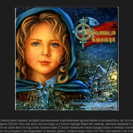
а некоторое время профессиональным королевским детективом и возьмитесь за это и
дело.После того как все скульптуры и статуи города Мартлет ожили, жители пришли в 
сё на свои места под силу только вам.Статуи покинули свои пьедесталы и теперь спок
т по улицам и заглядывают в жилые дома, словно ищут кого-то! Что заставило эти ста