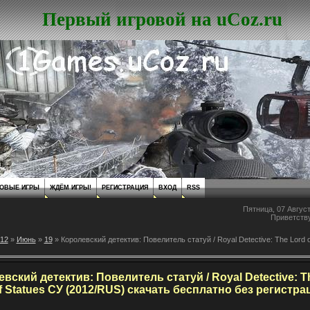
Первый игровой на uCoz.ru
ОВЫЕ ИГРЫ
ЖДЁМ ИГРЫ!
РЕГИСТРАЦИЯ
ВХОД
RSS
Пятница, 07 Август
Приветств
12
»
Июнь
»
19
» Королевский детектив: Повелитель статуй / Royal Detective: The Lord o
вский детектив: Повелитель статуй / Royal Detective: T
f Statues CУ (2012/RUS) скачать бесплатно без регистра