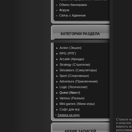
Обмен баннерами
Форум
Связь с Админом
КАТЕГОРИИ РАЗДЕЛА
Action (Экшен)
RPG (РПГ)
Arcade (Аркады)
Strategy (Стратегии)
Simulators (Симуляторы)
Sport (Спортивные)
Adventure (Приключения)
Logic (Логические)
Quest (Квест)
Various (Разные)
Mini games (Мини игры)
Софт для игр
•
Заявка на игру
Станьте н
и опасное 
вернуть в
разгуливаю
АРХИВ ЗАПИСЕЙ