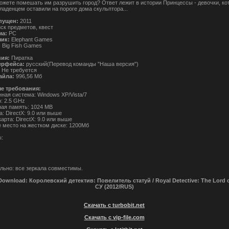
можете помешать им разрушить город? Ответ лежит в истории Принцессы - девочки, ко
ладенцем оставили на пороге дома скульптора...
пущен:
2011
ск предметов, квест
ма:
РС
чик:
Elephant Games
:
Big Fish Games
ния:
Пиратка
ерфейса:
русский(Перевод команды "Наша версия")
:
Не требуется
айла:
996,56 Мб
е требования:
ная система: Windows XP/Vista/7
: 2.5 GHz
ая память: 1024 MB
: DirectX: 9.0 или выше
арта: DirectX: 9.0 или выше
 место на жестком диске: 1200Мб
:
льно: все зеркала совместимы.
Download: Королевский детектив: Повелитель статуй / Royal Detective: The Lord o
CУ (2012/RUS)
Скачать с turbobit.net
Скачать с vip-file.com