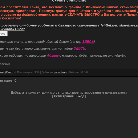
Скачать с letitbit.net
ем посетителям сайта, что бесплатно файлы с Файлообменников скачивают
советуем приобретать Премиум доступ для быстрого и удобного скачивания! 
по ссылке на файлообменник, нажмите СКАЧАТЬ БЫСТРО и Вы получите Преми
й бесплатно!
рограмму для более удобного и быстрого скачивания с letitbit.net, shareflare.ne
 SkyMonk Client
 можете скачать весь необходимый Софт для игр
ЗДЕСЬ
!
наете как бесплатно скачивать, то читайте
ЗДЕСЬ
!
ки не рабочие, то напишите
Админу
, материал будет исправлен или удалён!
пления:
est (Квест)
|
Просмотров
: 932 |
Добавил
:
john_foxs
|
Рейтинг
:
0.0
/
0
нтариев
:
0
Добавлять комментарии могут только зарегистрированные пользователи.
[
Регистрация
|
Вход
]