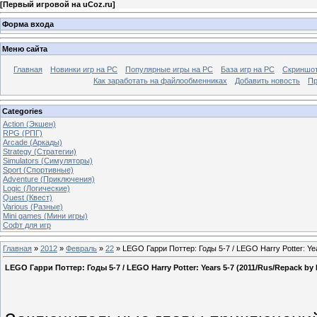
[
Первый игровой на uCoz.ru
]
Форма входа
Меню сайта
Главная
Новинки игр на PC
Популярные игры на PC
База игр на РС
Скриншот
Как заработать на файлообменниках
Добавить новость
Пр
Categories
Action (Экшен)
RPG (РПГ)
Arcade (Аркады)
Strategy (Стратегии)
Simulators (Симуляторы)
Sport (Спортивные)
Adventure (Приключения)
Logic (Логические)
Quest (Квест)
Various (Разные)
Mini games (Мини игры)
Софт для игр
Главная
»
2012
»
Февраль
»
22
» LEGO Гарри Поттер: Годы 5-7 / LEGO Harry Potter: Ye
LEGO Гарри Поттер: Годы 5-7 / LEGO Harry Potter: Years 5-7 (2011/Rus/Repack b