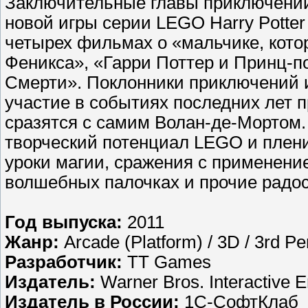
Заключительные главы приключен
новой игры серии LEGO Harry Potter
четырех фильмах о «мальчике, кот
Феникса», «Гарри Поттер и Принц-по
Смерти». Поклонники приключений 
участие в событиях последних лет п
сразятся с самим Волан-де-Мортом.
творческий потенциал LEGO и плени
уроки магии, сражения с применени
волшебных палочках и прочие радос
Год выпуска:
2011
Жанр:
Arcade (Platform) / 3D / 3rd P
Разработчик:
TT Games
Издатель:
Warner Bros. Interactive E
Издатель в России:
1С-СофтКлаб