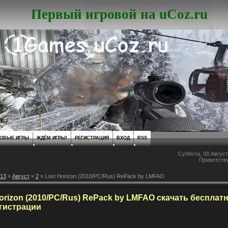
Первый игровой на uCoz.ru
ОВЫЕ ИГРЫ
ЖДЁМ ИГРЫ!
РЕГИСТРАЦИЯ
ВХОД
RSS
Суббота, 08 Август
Приветств
13
»
Август
»
2
» Lost Horizon (2010/PC/Rus) RePack by LMFAO
orizon (2010/PC/Rus) RePack by LMFAO скачать бесплат
егистрации