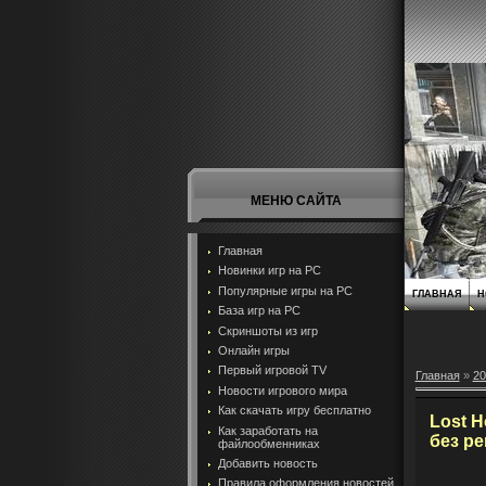
МЕНЮ САЙТА
Главная
Новинки игр на PC
Популярные игры на PC
ГЛАВНАЯ
Н
База игр на РС
Скриншоты из игр
Онлайн игры
Первый игровой TV
Главная
»
20
Новости игрового мира
Как скачать игру бесплатно
Lost H
Как заработать на
без р
файлообменниках
Добавить новость
Правила оформления новостей