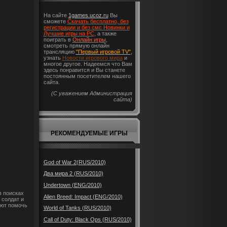
На сайте
1games.ucoz.ru
Вы
сможете
Скачать бесплатно, без
регистрации и без смс Новинки и
Лучшие игры на PC
, а также
поиграть в
Онлайн игры
,
смотреть прямую онлайн
трансляцию
"Первый игровой TV"
,
узнать
Новости игрового мира
и
многое другое. Надеемся что Вам
здесь понравится и Вы станете
постоянным посетителем нашего
сайта.
(С уважением Администрация
сайта)
РЕКОМЕНДУЕМЫЕ ИГРЫ
God of War 2(RUS/2010)
Два мира 2 (RUS/2010)
Undertown (ENG/2010)
в поисках
Alien Breed: Impact (ENG/2010)
 солдат и
ают помочь
World of Tanks (RUS/2010)
Call of Duty: Black Ops (RUS/2010)