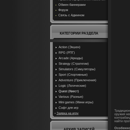
Обмен баннерами
Форум
Связь с Админом
КАТЕГОРИИ РАЗДЕЛА
Action (Экшен)
RPG (РПГ)
Arcade (Аркады)
Strategy (Стратегии)
Simulators (Симуляторы)
Sport (Спортивные)
Adventure (Приключения)
Logic (Логические)
Quest (Квест)
Various (Разные)
Mini games (Мини игры)
Софт для игр
Традицион
•
Заявка на игру
оружия не
контрабан
найти про
Особенно
АРХИВ ЗАПИСЕЙ