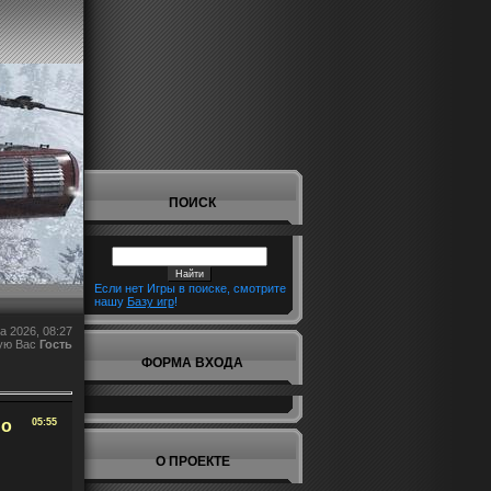
ПОИСК
Если нет Игры в поиске, смотрите
нашу
Базу игр
!
а 2026, 08:27
ую Вас
Гость
ФОРМА ВХОДА
но
05:55
О ПРОЕКТЕ