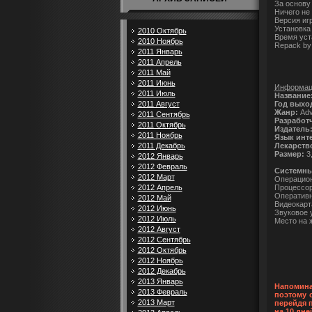
За основу
Ничего не
Версия иг
Установка 
2010 Октябрь
Время уст
2010 Ноябрь
Repack b
2011 Январь
2011 Апрель
2011 Май
2011 Июнь
Информаци
2011 Июль
Название
Год выхо
2011 Август
Жанр:
Adv
2011 Сентябрь
Разработ
2011 Октябрь
Издатель
2011 Ноябрь
Язык инт
Лекарств
2011 Декабрь
Размер:
3,
2012 Январь
2012 Февраль
Системны
2012 Март
Операцион
Процессор:
2012 Апрель
Оперативна
2012 Май
Видеокарт
2012 Июнь
Звуковое 
2012 Июль
Место на ж
2012 Август
2012 Сентябрь
2012 Октябрь
2012 Ноябрь
2012 Декабрь
2013 Январь
Напомина
2013 Февраль
поэтому 
2013 Март
перейдя 
на 10 дне