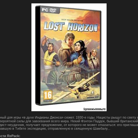
ный для игры «в духе Индианы Джонса» сюжет. 1930-е годы. Нацисты рыщут по свету 
вероятной силы для завоевания всего мира. Некий Фэнтон Паддок, бывший британский
дист-неудачник, получает предложение, от которого не может отказаться: его приглаш
павшую в Тибете экспедицию, отправленную в священную Шамбалу...
сти RePack: