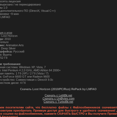
 взята лицензия
 вырезано / не перекодировано
ры 1.0
дополнительного ПО (DirectX, Visual C++)
ановки ~9 мин
y LMFAO
я о игре
:
Lost Horizon
да:
2010
enture
чик:
Animation Arts
:
Deep Silver
ерфейса:
Русский
о:
Вшита
52 Гб
е требования:
ная система: Windows XP, Vista, 7
 Intel Pentium 4 2,0 GHz, AMD Athlon 64 2000+
я память: 1 Гб (XP) / 2 Гб (Vista / 7)
а: GeForce 6600 GT или Radeon 9600
устройство: Совместимая с DirectX 9.0c
естком диске: 4 Гб
Скачать Lost Horizon (2010/PC/Rus) RePack by LMFAO
Скачать с LetItBit.net
Скачать с UniBytes.com
Скачать с TurboBit.net
ем посетителям сайта, что бесплатно файлы с Файлообменников скачивают
советуем приобретать Премиум доступ для быстрого и удобного скачивания! 
по ссылке на файлообменник, нажмите СКАЧАТЬ БЫСТРО и Вы получите Преми
й бесплатно!