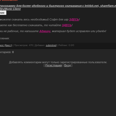
рограмму для более удобного и быстрого скачивания с letitbit.net, shareflare.ne
 SkyMonk Client
 можете скачать весь необходимый Софт для игр
ЗДЕСЬ
!
наете как бесплатно скачивать, то читайте
ЗДЕСЬ
!
ки не рабочие, то напишите
Админу
, материал будет исправлен или удалён!
пления:
est (Квест)
|
Просмотров
: 476 |
Добавил
:
submitred
|
Рейтинг
:
0.0
/
0
нтариев
:
0
Добавлять комментарии могут только зарегистрированные пользователи.
[
Регистрация
|
Вход
]