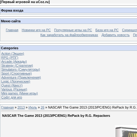
[
Первый игровой на uCoz.ru
]
Форма входа
Меню сайта
Главная
Новинки игр на PC
Популярные игры на PC
База игр на РС
Скриншот
Как заработать на файлообменниках
Добавить новость
Пр
Categories
Action (Экшен)
RPG (РПГ)
Arcade (Аркады)
Strategy (Стратегии)
Simulators (Симуляторы)
Sport (Спортивные)
Adventure (Приключения)
Logic (Логические)
Quest (Квест)
Various (Разные)
Mini games (Мини игры)
Софт для игр
Главная
»
2013
»
Июль
»
26
» NASCAR The Game 2013 (2013/PC/ENG) RePack by R.G.
NASCAR The Game 2013 (2013/PC/ENG) RePack by R.G. Repackers