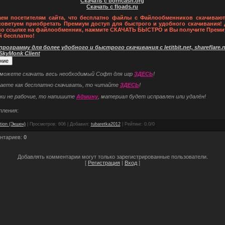
Скачать с borncash.org
Скачать с floads.ru
ем посетителям сайта, что бесплатно файлы с Файлообменников скачивают
советуем приобретать Премиум доступ для быстрого и удобного скачивания! 
по ссылке на файлообменник, нажмите СКАЧАТЬ БЫСТРО и Вы получите Преми
й бесплатно!
рограмму для более удобного и быстрого скачивания с letitbit.net, shareflare.ne
 SkyMonk Client
 можете скачать весь необходимый Софт для игр
ЗДЕСЬ
!
наете как бесплатно скачивать, то читайте
ЗДЕСЬ
!
ки не рабочие, то напишите
Админу
, материал будет исправлен или удалён!
пления:
tion (Экшен)
|
Просмотров
: 606 |
Добавил
:
tubaretka2012
|
Рейтинг
:
0.0
/
0
нтариев
:
0
Добавлять комментарии могут только зарегистрированные пользователи.
[
Регистрация
|
Вход
]