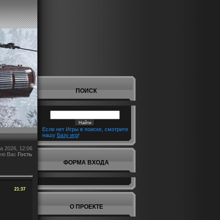
ПОИСК
Если нет Игры в поиске, смотрите
нашу
Базу игр
!
а 2026, 12:06
ую Вас
Гость
ФОРМА ВХОДА
21:37
О ПРОЕКТЕ