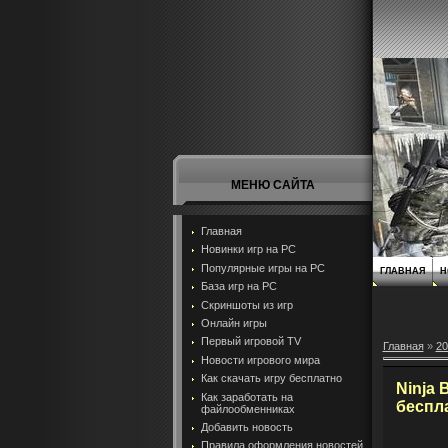
МЕНЮ САЙТА
Главная
Новинки игр на PC
Популярные игры на PC
ГЛАВНАЯ
Н
База игр на РС
Скриншоты из игр
Онлайн игры
Первый игровой TV
Главная
»
20
Новости игрового мира
Как скачать игру бесплатно
Ninja 
Как заработать на
беспл
файлообменниках
Добавить новость
Правила оформления новостей