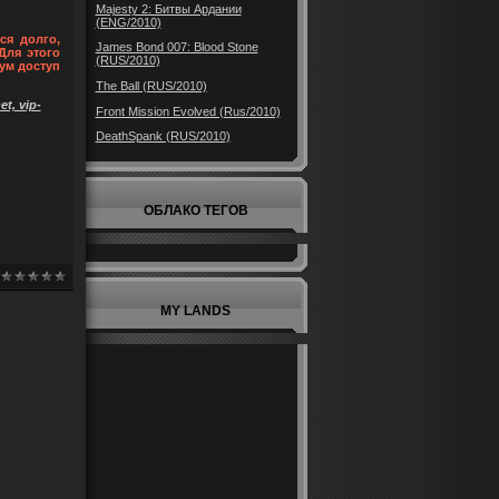
Majesty 2: Битвы Ардании
(ENG/2010)
ся долго,
James Bond 007: Blood Stone
Для этого
(RUS/2010)
ум доступ
The Ball (RUS/2010)
t, vip-
Front Mission Evolved (Rus/2010)
DeathSpank (RUS/2010)
ОБЛАКО ТЕГОВ
MY LANDS