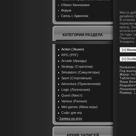
Обмен баннерами
Форум
Место дейс
Связь с Админом
дизайнер п
В отличие 
переключа
врага), So
используе
За годы с
КАТЕГОРИИ РАЗДЕЛА
Паразиты 
Усмирять 
Action (Экшен)
RPG (РПГ)
Arcade (Аркады)
Strategy (Стратегии)
Название
Год выхо
Simulators (Симуляторы)
Жанр:
Acti
Таблетка:
Sport (Спортивные)
Язык Инт
Adventure (Приключения)
Разработ
Локализа
Logic (Логические)
Размер:
1
Quest (Квест)
Various (Разные)
Mini games (Мини игры)
Софт для игр
•
Заявка на игру
АРХИВ ЗАПИСЕЙ