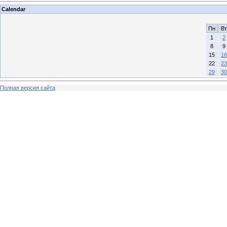
Calendar
Пн
Вт
1
2
8
9
15
16
22
23
29
30
Полная версия сайта