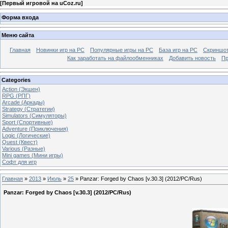
[
Первый игровой на uCoz.ru
]
Форма входа
Меню сайта
Главная
Новинки игр на PC
Популярные игры на PC
База игр на РС
Скриншот
Как заработать на файлообменниках
Добавить новость
Пр
Categories
Action (Экшен)
RPG (РПГ)
Arcade (Аркады)
Strategy (Стратегии)
Simulators (Симуляторы)
Sport (Спортивные)
Adventure (Приключения)
Logic (Логические)
Quest (Квест)
Various (Разные)
Mini games (Мини игры)
Софт для игр
Главная
»
2013
»
Июль
»
25
» Panzar: Forged by Chaos [v.30.3] (2012/PC/Rus)
Panzar: Forged by Chaos [v.30.3] (2012/PC/Rus)