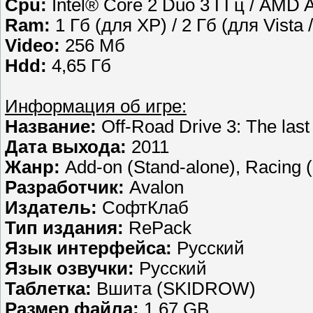
Cpu:
Intel® Core 2 Duo 3 ГГц / AMD 
Ram:
1 Гб (для XP) / 2 Гб (для Vista 
Video:
256 Мб
Hdd:
4,65 Гб
Информация об игре:
Название:
Off-Road Drive 3: The last
Дата выхода:
2011
Жанр:
Add-on (Stand-alone), Racing 
Разработчик:
Avalon
Издатель:
СофтКлаб
Тип издания:
RePack
Язык интерфейса:
Русский
Язык озвучки:
Русский
Таблетка:
Вшита (SKIDROW)
Размер файла:
1.67 GB