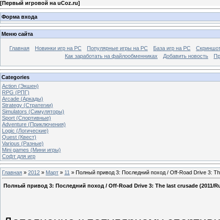
[
Первый игровой на uCoz.ru
]
Форма входа
Меню сайта
Главная
Новинки игр на PC
Популярные игры на PC
База игр на РС
Скриншот
Как заработать на файлообменниках
Добавить новость
Пр
Categories
Action (Экшен)
RPG (РПГ)
Arcade (Аркады)
Strategy (Стратегии)
Simulators (Симуляторы)
Sport (Спортивные)
Adventure (Приключения)
Logic (Логические)
Quest (Квест)
Various (Разные)
Mini games (Мини игры)
Софт для игр
Главная
»
2012
»
Март
»
11
» Полный привод 3: Последний поход / Off-Road Drive 3: Th
Полный привод 3: Последний поход / Off-Road Drive 3: The last crusade (2011/R