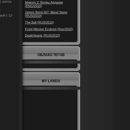
му шоссе
Majesty 2: Битвы Ардании
(ENG/2010)
,
James Bond 007: Blood Stone
ой с 12-
(RUS/2010)
The Ball (RUS/2010)
Front Mission Evolved (Rus/2010)
DeathSpank (RUS/2010)
ОБЛАКО ТЕГОВ
MY LANDS