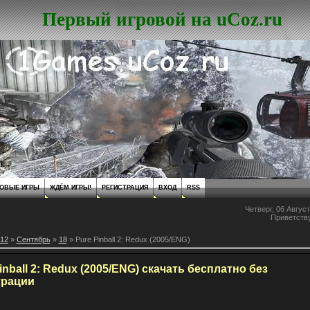
Первый игровой на uCoz.ru
ОВЫЕ ИГРЫ
ЖДЁМ ИГРЫ!
РЕГИСТРАЦИЯ
ВХОД
RSS
Четверг, 06 Август
Приветств
12
»
Сентябрь
»
18
» Pure Pinball 2: Redux (2005/ENG)
inball 2: Redux (2005/ENG) скачать бесплатно без
трации