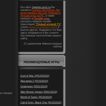
На сайте
1games.ucoz.ru
Вы
сможете
Скачать бесплатно, без
регистрации и без смс Новинки и
Лучшие игры на PC
, а также
поиграть в
Онлайн игры
,
смотреть прямую онлайн
трансляцию
"Первый игровой TV"
,
узнать
Новости игрового мира
и
многое другое. Надеемся что Вам
здесь понравится и Вы станете
постоянным посетителем нашего
сайта.
(С уважением Администрация
сайта)
РЕКОМЕНДУЕМЫЕ ИГРЫ
God of War 2(RUS/2010)
Два мира 2 (RUS/2010)
Undertown (ENG/2010)
Alien Breed: Impact (ENG/2010)
ыми темами
World of Tanks (RUS/2010)
Call of Duty: Black Ops (RUS/2010)