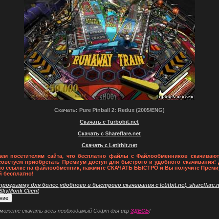
Скачать: Pure Pinball 2: Redux (2005/ENG)
Скачать с Turbobit.net
Скачать с Shareflare.net
Скачать с Letitbit.net
ем посетителям сайта, что бесплатно файлы с Файлообменников скачивают
советуем приобретать Премиум доступ для быстрого и удобного скачивания! 
по ссылке на файлообменник, нажмите СКАЧАТЬ БЫСТРО и Вы получите Преми
й бесплатно!
рограмму для более удобного и быстрого скачивания с letitbit.net, shareflare.ne
 SkyMonk Client
 можете скачать весь необходимый Софт для игр
ЗДЕСЬ
!