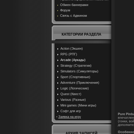
Обмен баннерами
Форум
Связь с Админом
КАТЕГОРИИ РАЗДЕЛА
Action (Экшен)
RPG (РПГ)
Arcade (Аркады)
Strategy (Стратегии)
Simulators (Симуляторы)
Sport (Спортивные)
Adventure (Приключения)
Logic (Логические)
Quest (Квест)
Various (Разные)
Mini games (Мини игры)
Софт для игр
Pure Pinb
•
Заявка на игру
впечатлен
(гонки, в
дополните
Особенно
АРХИВ ЗАПИСЕЙ