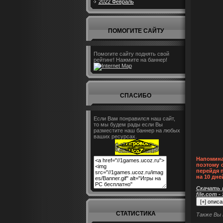
2022 Февраль
ПОМОГИТЕ САЙТУ
Помогите сайту поднять свой
рейтинг! Нажмите на баннер!
СПАСИБО
Если Вам понравился наш сайт,
то мы будем рады если Вы
разместите наш баннер на любых
ваших ресурсах.
Напомина
поэтому 
перейдя 
на 10 дне
Скачать п
file.com -
СТАТИСТИКА
Также Вы