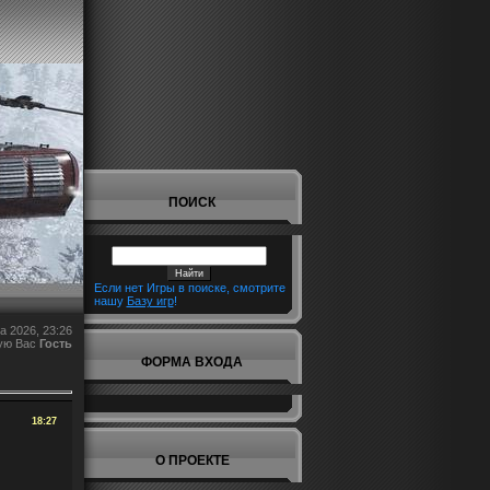
ПОИСК
Если нет Игры в поиске, смотрите
нашу
Базу игр
!
а 2026, 23:26
ую Вас
Гость
ФОРМА ВХОДА
18:27
О ПРОЕКТЕ