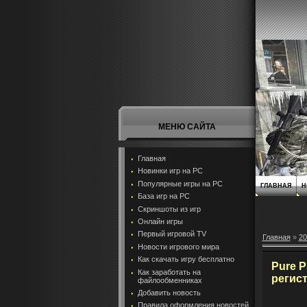
МЕНЮ САЙТА
Главная
Новинки игр на PC
Популярные игры на PC
ГЛАВНАЯ
Н
База игр на РС
Скриншоты из игр
Онлайн игры
Первый игровой TV
Главная
»
20
Новости игрового мира
Как скачать игру бесплатно
Pure P
Как заработать на
регис
файлообменниках
Добавить новость
Правила оформления новостей