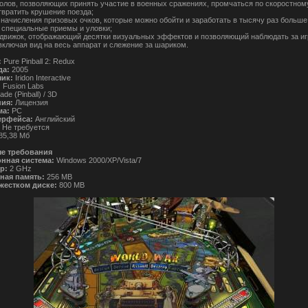
столов, позволяющих принять участие в военных сражениях, промчаться по скоростно
твратить крушение поезда;
л начисления призовых очков, которые можно обойти и заработать в тысячу раз больше
 специальные приемы и уловки;
движок, отображающий десятки визуальных эффектов и позволяющий наблюдать за игр
 включая вид на весь аппарат и слежение за шариком.
:
Pure Pinball 2: Redux
да:
2005
чик:
Iridon Interactive
:
Fusion Labs
de (Pinball) / 3D
ния:
Лицензия
а:
PC
ерфейса:
Английский
Не требуется
85,38 Мб
е требования
нная система:
Windows 2000/XP/Vista/7
р:
2 GHz
ная память:
256 MB
жестком диске:
800 MB