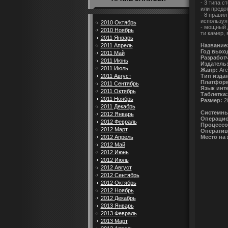
- 3 типа 
или предо
- 8 прави
используя
2010 Октябрь
- мощный 
2010 Ноябрь
ти камер,
2011 Январь
Название
2011 Апрель
Год выхо
2011 Май
Разработ
2011 Июнь
Издатель
2011 Июль
Жанр:
Arca
Тип изда
2011 Август
Платформ
2011 Сентябрь
Язык инт
2011 Октябрь
Таблетка:
2011 Ноябрь
Размер:
2
2011 Декабрь
Системны
2012 Январь
Операцио
2012 Февраль
Процессо
2012 Март
Оператив
Место на 
2012 Апрель
2012 Май
2012 Июнь
2012 Июль
2012 Август
2012 Сентябрь
2012 Октябрь
2012 Ноябрь
2012 Декабрь
2013 Январь
2013 Февраль
2013 Март