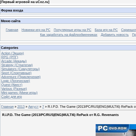
[
Первый игровой на uCoz.ru
]
Форма входа
Меню сайта
Главная
Новинки игр на PC
Популярные игры на PC
База игр на РС
Скриншот
Как заработать на файлообменниках
Добавить новость
Пр
Categories
Action (Экшен)
RPG (РПГ)
Arcade (Аркады)
Strategy (Стратегии)
Simulators (Симуляторы)
Sport (Спортивные)
Adventure (Приключения)
Logic (Логические)
Quest (Квест)
Various (Разные)
Mini games (Мини игры)
Софт для игр
Главная
»
2013
»
Август
»
7
» R.I.P.D. The Game (2013/PC/RUS|ENG|MULTI6) RePack о
R.I.P.D. The Game (2013/PC/RUS|ENG|MULTI6) RePack от R.G. Revenants