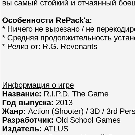
вы самый стойкий и отчаянный боец
Особенности RePack'a:
* Ничего не вырезано / не перекоди
* Средняя продолжительность устан
* Релиз от: R.G. Revenants
Информация о игре
Название:
R.I.P.D. The Game
Год выпуска:
2013
Жанр:
Action (Shooter) / 3D / 3rd Per
Разработчик:
Old School Games
Издатель:
ATLUS