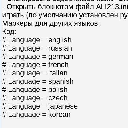
- Oткрыть блокнотом файл ALI213.in
играть (по умолчанию установлен ру
Маркеры для других языков:
Код:
# Language = english
# Language = russian
# Language = german
# Language = french
# Language = italian
# Language = spanish
# Language = polish
# Language = czech
# Language = japanese
# Language = korean