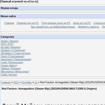
[
Первый игровой на uCoz.ru
]
Форма входа
Меню сайта
Главная
Новинки игр на PC
Популярные игры на PC
База игр на РС
Скриншот
Как заработать на файлообменниках
Добавить новость
Пр
Categories
Action (Экшен)
RPG (РПГ)
Arcade (Аркады)
Strategy (Стратегии)
Simulators (Симуляторы)
Sport (Спортивные)
Adventure (Приключения)
Logic (Логические)
Quest (Квест)
Various (Разные)
Mini games (Мини игры)
Софт для игр
Главная
»
2011
»
Октябрь
»
21
» Red Faction: Armageddon [Steam-Rip] (2011/RUS/ENG/M
Red Faction: Armageddon [Steam-Rip] (2011/RUS/ENG/MULTi10/R.G.Origins)