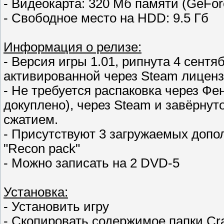
- Видеокарта: 320 Мб памяти (GeForc
- Свободное место на HDD: 9.5 Гб
Информация о релизе:
- Версия игры 1.01, рипнута 4 сент
активированной через Steam лиценз
- Не требуется распаковка через Фен
докуплено), через Steam и завёрнут
сжатием.
- Присутствуют 3 загружаемых допол
"Recon pack"
- Можно записать на 2 DVD-5
Установка:
- Установить игру
- Скопировать содержимое папки Cra