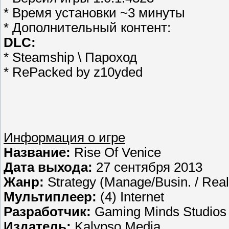
* Время установки ~3 минуты
* Дополнительный контент:
DLC:
* Steamship \ Пароход
* RePacked by z10yded
Информация о игре
Название:
Rise Of Venice
Дата выхода:
27 сентября 2013
Жанр:
Strategy (Manage/Busin. / Real
Мультиплеер:
(4) Internet
Разработчик:
Gaming Minds Studios
Издатель:
Kalypso Media