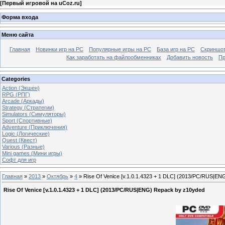
[
Первый игровой на uCoz.ru
]
Форма входа
Меню сайта
Главная
Новинки игр на PC
Популярные игры на PC
База игр на РС
Скриншот
Как заработать на файлообменниках
Добавить новость
Пр
Categories
Action (Экшен)
RPG (РПГ)
Arcade (Аркады)
Strategy (Стратегии)
Simulators (Симуляторы)
Sport (Спортивные)
Adventure (Приключения)
Logic (Логические)
Quest (Квест)
Various (Разные)
Mini games (Мини игры)
Софт для игр
Главная
»
2013
»
Октябрь
»
4
» Rise Of Venice [v.1.0.1.4323 + 1 DLC] (2013/PC/RUS|E
Rise Of Venice [v.1.0.1.4323 + 1 DLC] (2013/PC/RUS|ENG) Repack by z10yded