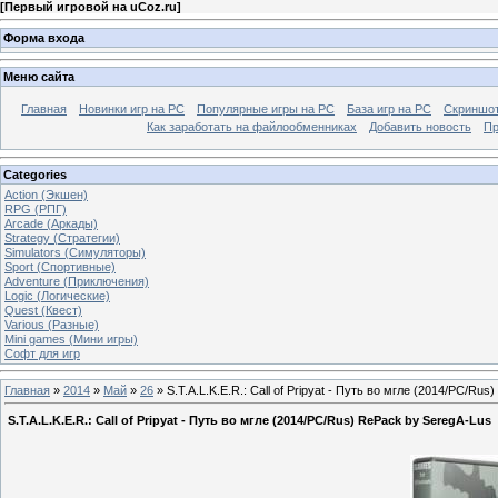
[
Первый игровой на uCoz.ru
]
Форма входа
Меню сайта
Главная
Новинки игр на PC
Популярные игры на PC
База игр на РС
Скриншот
Как заработать на файлообменниках
Добавить новость
Пр
Categories
Action (Экшен)
RPG (РПГ)
Arcade (Аркады)
Strategy (Стратегии)
Simulators (Симуляторы)
Sport (Спортивные)
Adventure (Приключения)
Logic (Логические)
Quest (Квест)
Various (Разные)
Mini games (Мини игры)
Софт для игр
Главная
»
2014
»
Май
»
26
» S.T.A.L.K.E.R.: Call of Pripyat - Путь во мгле (2014/PC/Ru
S.T.A.L.K.E.R.: Call of Pripyat - Путь во мгле (2014/PC/Rus) RePack by SeregA-Lus