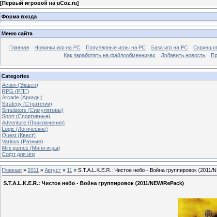
[
Первый игровой на uCoz.ru
]
Форма входа
Меню сайта
Главная
Новинки игр на PC
Популярные игры на PC
База игр на РС
Скриншот
Как заработать на файлообменниках
Добавить новость
Пр
Categories
Action (Экшен)
RPG (РПГ)
Arcade (Аркады)
Strategy (Стратегии)
Simulators (Симуляторы)
Sport (Спортивные)
Adventure (Приключения)
Logic (Логические)
Quest (Квест)
Various (Разные)
Mini games (Мини игры)
Софт для игр
Главная
»
2011
»
Август
»
11
» S.T.A.L.K.E.R.: Чистое небо - Война группировок (2011
S.T.A.L.K.E.R.: Чистое небо - Война группировок (2011/NEW/RePack)