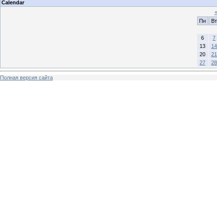
Calendar
Пн
Вт
6
7
13
14
20
21
27
28
Полная версия сайта