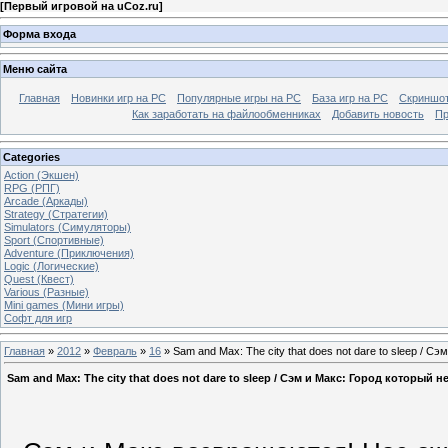
[
Первый игровой на uCoz.ru
]
Форма входа
Меню сайта
Главная
Новинки игр на PC
Популярные игры на PC
База игр на РС
Скриншот
Как заработать на файлообменниках
Добавить новость
Пр
Categories
Action (Экшен)
RPG (РПГ)
Arcade (Аркады)
Strategy (Стратегии)
Simulators (Симуляторы)
Sport (Спортивные)
Adventure (Приключения)
Logic (Логические)
Quest (Квест)
Various (Разные)
Mini games (Мини игры)
Софт для игр
Главная
»
2012
»
Февраль
»
16
» Sam and Max: The city that does not dare to sleep / 
Sam and Max: The city that does not dare to sleep / Сэм и Макс: Город который н