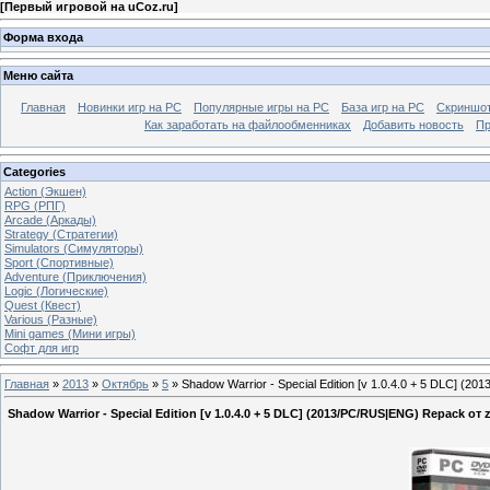
[
Первый игровой на uCoz.ru
]
Форма входа
Меню сайта
Главная
Новинки игр на PC
Популярные игры на PC
База игр на РС
Скриншот
Как заработать на файлообменниках
Добавить новость
Пр
Categories
Action (Экшен)
RPG (РПГ)
Arcade (Аркады)
Strategy (Стратегии)
Simulators (Симуляторы)
Sport (Спортивные)
Adventure (Приключения)
Logic (Логические)
Quest (Квест)
Various (Разные)
Mini games (Мини игры)
Софт для игр
Главная
»
2013
»
Октябрь
»
5
» Shadow Warrior - Special Edition [v 1.0.4.0 + 5 DLC] (
Shadow Warrior - Special Edition [v 1.0.4.0 + 5 DLC] (2013/PC/RUS|ENG) Repack от