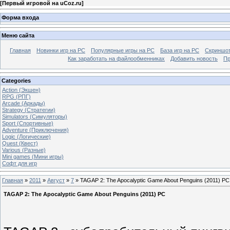
[
Первый игровой на uCoz.ru
]
Форма входа
Меню сайта
Главная
Новинки игр на PC
Популярные игры на PC
База игр на РС
Скриншот
Как заработать на файлообменниках
Добавить новость
Пр
Categories
Action (Экшен)
RPG (РПГ)
Arcade (Аркады)
Strategy (Стратегии)
Simulators (Симуляторы)
Sport (Спортивные)
Adventure (Приключения)
Logic (Логические)
Quest (Квест)
Various (Разные)
Mini games (Мини игры)
Софт для игр
Главная
»
2011
»
Август
»
7
» TAGAP 2: The Apocalyptic Game About Penguins (2011) PC
TAGAP 2: The Apocalyptic Game About Penguins (2011) PC