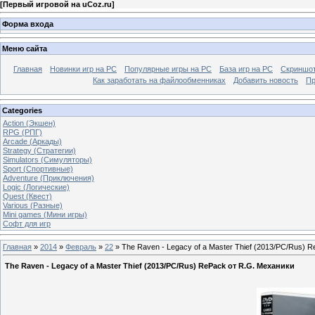
[
Первый игровой на uCoz.ru
]
Форма входа
Меню сайта
Главная
Новинки игр на PC
Популярные игры на PC
База игр на РС
Скриншот
Как заработать на файлообменниках
Добавить новость
Пр
Categories
Action (Экшен)
RPG (РПГ)
Arcade (Аркады)
Strategy (Стратегии)
Simulators (Симуляторы)
Sport (Спортивные)
Adventure (Приключения)
Logic (Логические)
Quest (Квест)
Various (Разные)
Mini games (Мини игры)
Софт для игр
Главная
»
2014
»
Февраль
»
22
» The Raven - Legacy of a Master Thief (2013/PC/Rus) 
The Raven - Legacy of a Master Thief (2013/PC/Rus) RePack от R.G. Механики