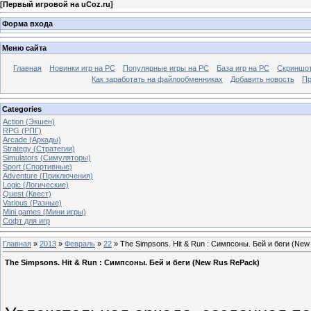
[
Первый игровой на uCoz.ru
]
Форма входа
Меню сайта
Главная
Новинки игр на PC
Популярные игры на PC
База игр на РС
Скриншот
Как заработать на файлообменниках
Добавить новость
Пр
Categories
Action (Экшен)
RPG (РПГ)
Arcade (Аркады)
Strategy (Стратегии)
Simulators (Симуляторы)
Sport (Спортивные)
Adventure (Приключения)
Logic (Логические)
Quest (Квест)
Various (Разные)
Mini games (Мини игры)
Софт для игр
Главная
»
2013
»
Февраль
»
22
» The Simpsons. Hit & Run : Симпсоны. Бей и беги (Ne
The Simpsons. Hit & Run : Симпсоны. Бей и беги (New Rus RePack)