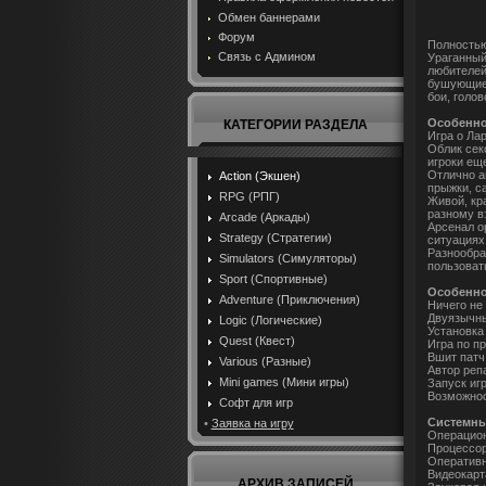
Обмен баннерами
Форум
Полностью
Связь с Админом
Ураганный
любителей
бушующие 
бои, голо
Особенно
КАТЕГОРИИ РАЗДЕЛА
Игра о Ла
Облик сек
игроки ещ
Отлично а
Action (Экшен)
прыжки, с
RPG (РПГ)
Живой, кр
разному в
Arcade (Аркады)
Арсенал о
Strategy (Стратегии)
ситуациях
Разнообра
Simulators (Симуляторы)
пользоват
Sport (Спортивные)
Особенно
Adventure (Приключения)
Ничего не
Двуязычны
Logic (Логические)
Установка
Quest (Квест)
Игра по пр
Вшит патч
Various (Разные)
Автор реп
Mini games (Мини игры)
Запуск иг
Возможнос
Софт для игр
Системны
•
Заявка на игру
Операционн
Процессор:
Оперативн
Видеокарт
АРХИВ ЗАПИСЕЙ