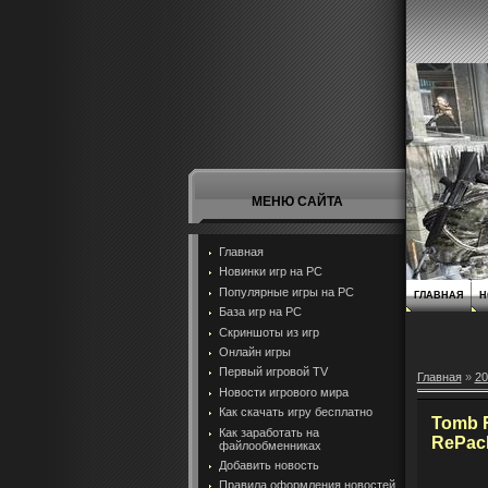
МЕНЮ САЙТА
Главная
Новинки игр на PC
Популярные игры на PC
ГЛАВНАЯ
Н
База игр на РС
Скриншоты из игр
Онлайн игры
Первый игровой TV
Главная
»
20
Новости игрового мира
Как скачать игру бесплатно
Tomb R
Как заработать на
RePac
файлообменниках
Добавить новость
Правила оформления новостей