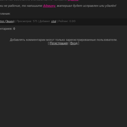
ки не рабочие, то напишите
Админу
, материал будет исправлен или удалён!
пления:
tion (Экшен)
|
Просмотров
: 575 |
Добавил
:
vital
|
Рейтинг
:
0.0
/
0
нтариев
:
0
Добавлять комментарии могут только зарегистрированные пользователи.
[
Регистрация
|
Вход
]