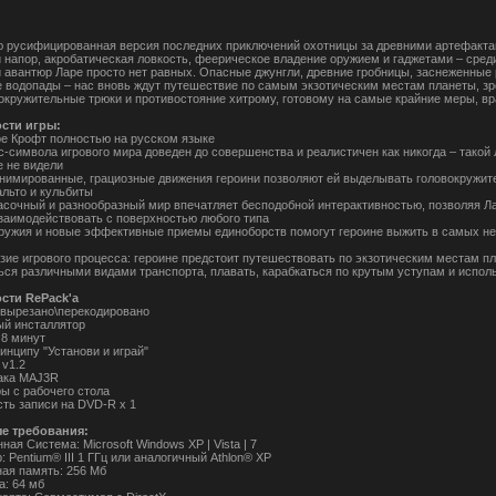
 русифицированная версия последних приключений охотницы за древними артефакта
 напор, акробатическая ловкость, феерическое владение оружием и гаджетами – сред
 авантюр Ларе просто нет равных. Опасные джунгли, древние гробницы, заснеженные 
водопады – нас вновь ждут путешествие по самым экзотическим местам планеты, з
вокружительные трюки и противостояние хитрому, готовому на самые крайние меры, вра
сти игры:
ре Крофт полностью на русском языке
с-символа игрового мира доведен до совершенства и реалистичен как никогда – такой
е не видели
нимированные, грациозные движения героини позволяют ей выделывать головокружит
альто и кульбиты
асочный и разнообразный мир впечатляет бесподобной интерактивностью, позволяя Ла
заимодействовать с поверхностью любого типа
ружия и новые эффективные приемы единоборств помогут героине выжить в самых н
зие игрового процесса: героине предстоит путешествовать по экзотическим местам пл
ься различными видами транспорта, плавать, карабкаться по крутым уступам и испол
сти RePack'a
 вырезано\перекодировано
й инсталлятор
 8 минут
инципу "Установи и играй"
 v1.2
ака MAJ3R
ры с рабочего стола
ть записи на DVD-R x 1
е требования:
ая Система: Microsoft Windows XP | Vista | 7
 Pentium® III 1 ГГц или аналогичный Athlon® ХР
ая память: 256 Мб
а: 64 мб