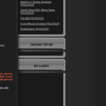
Majesty 2: Битвы Ардании
(ENG/2010)
James Bond 007: Blood Stone
(RUS/2010)
The Ball (RUS/2010)
Front Mission Evolved (Rus/2010)
DeathSpank (RUS/2010)
ОБЛАКО ТЕГОВ
J3R:
MY LANDS
ся долго,
Для этого
ум доступ
t, vip-