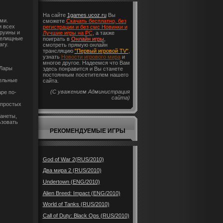
На сайте
1games.ucoz.ru
Вы
ми.
сможете
Скачать бесплатно, без
и всех
регистрации и без смс Новинки и
руины и
Лучшие игры на PC
, а также
релищные
поиграть в
Онлайн игры
,
гу.
смотреть прямую онлайн
трансляцию
"Первый игровой TV"
,
узнать
Новости игрового мира
и
многое другое. Надеемся что Вам
 Лары
здесь понравится и Вы станете
постоянным посетителем нашего
ельные
сайта.
(С уважением Администрация
ре по-
сайта)
епростых
анеты,
ьзовать
РЕКОМЕНДУЕМЫЕ ИГРЫ
God of War 2(RUS/2010)
Два мира 2 (RUS/2010)
Undertown (ENG/2010)
Alien Breed: Impact (ENG/2010)
World of Tanks (RUS/2010)
Call of Duty: Black Ops (RUS/2010)