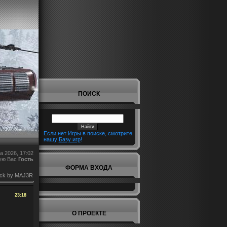
ПОИСК
Если нет Игры в поиске, смотрите
нашу
Базу игр
!
а 2026, 17:02
ую Вас
Гость
ФОРМА ВХОДА
ack by MAJ3R
23:18
О ПРОЕКТЕ