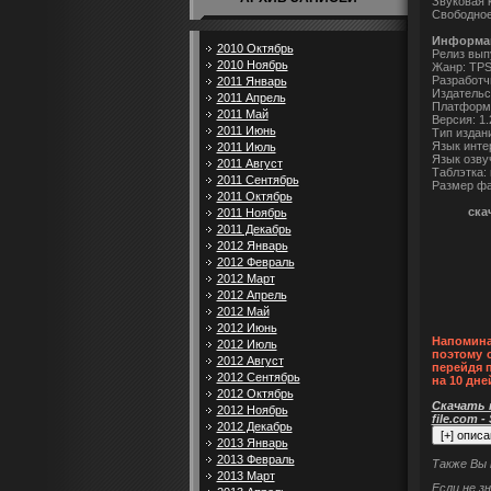
Звуковая 
Свободное
Информац
2010 Октябрь
Релиз вып
2010 Ноябрь
Жанр: TPS
Разработчи
2011 Январь
Издательс
2011 Апрель
Платформ
2011 Май
Версия: 1.
2011 Июнь
Тип издан
Язык инте
2011 Июль
Язык озву
2011 Август
Таблэтка:
2011 Сентябрь
Размер фа
2011 Октябрь
ска
2011 Ноябрь
2011 Декабрь
2012 Январь
2012 Февраль
2012 Март
2012 Апрель
2012 Май
2012 Июнь
Напомина
2012 Июль
поэтому 
2012 Август
перейдя 
2012 Сентябрь
на 10 дне
2012 Октябрь
Скачать п
2012 Ноябрь
file.com -
2012 Декабрь
2013 Январь
2013 Февраль
Также Вы
2013 Март
Если не з