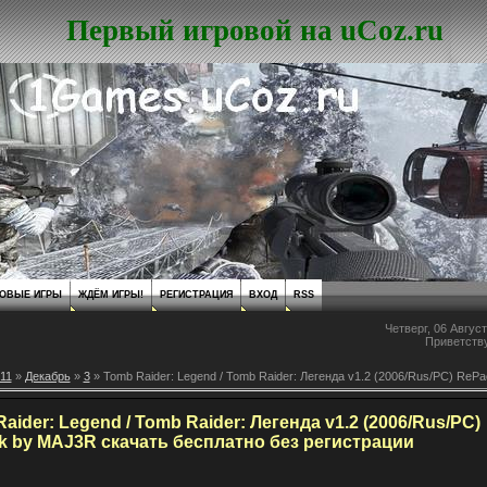
Первый игровой на uCoz.ru
ОВЫЕ ИГРЫ
ЖДЁМ ИГРЫ!
РЕГИСТРАЦИЯ
ВХОД
RSS
Четверг, 06 Август
Приветств
11
»
Декабрь
»
3
» Tomb Raider: Legend / Tomb Raider: Легенда v1.2 (2006/Rus/PC) ReP
aider: Legend / Tomb Raider: Легенда v1.2 (2006/Rus/PC)
k by MAJ3R скачать бесплатно без регистрации