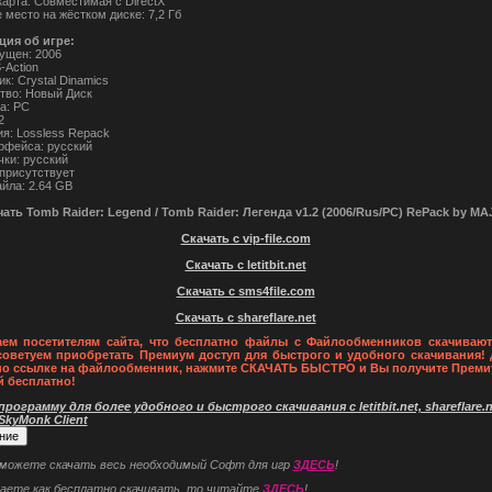
карта: Cовместимая с DirectX
 место на жёстком диске: 7,2 Гб
ия об игре:
ущен: 2006
-Action
к: Crystal Dinamics
тво: Новый Диск
а: PC
2
ия: Lossless Repack
рфейса: русский
чки: русский
 присутствует
йла: 2.64 GB
чать Tomb Raider: Legend / Tomb Raider: Легенда v1.2 (2006/Rus/PC) RePack by MA
Скачать с vip-file.com
Скачать с letitbit.net
Скачать с sms4file.com
Скачать с shareflare.net
ем посетителям сайта, что бесплатно файлы с Файлообменников скачивают
советуем приобретать Премиум доступ для быстрого и удобного скачивания! 
по ссылке на файлообменник, нажмите СКАЧАТЬ БЫСТРО и Вы получите Преми
й бесплатно!
рограмму для более удобного и быстрого скачивания с letitbit.net, shareflare.ne
 SkyMonk Client
 можете скачать весь необходимый Софт для игр
ЗДЕСЬ
!
наете как бесплатно скачивать, то читайте
ЗДЕСЬ
!