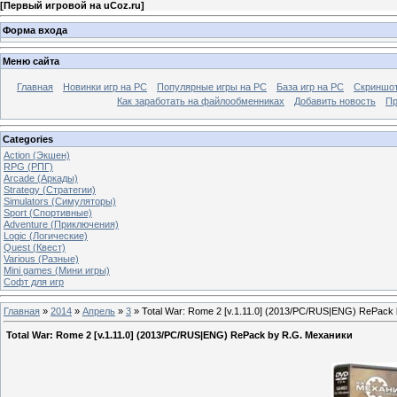
[
Первый игровой на uCoz.ru
]
Форма входа
Меню сайта
Главная
Новинки игр на PC
Популярные игры на PC
База игр на РС
Скриншот
Как заработать на файлообменниках
Добавить новость
Пр
Categories
Action (Экшен)
RPG (РПГ)
Arcade (Аркады)
Strategy (Стратегии)
Simulators (Симуляторы)
Sport (Спортивные)
Adventure (Приключения)
Logic (Логические)
Quest (Квест)
Various (Разные)
Mini games (Мини игры)
Софт для игр
Главная
»
2014
»
Апрель
»
3
» Total War: Rome 2 [v.1.11.0] (2013/PC/RUS|ENG) RePack
Total War: Rome 2 [v.1.11.0] (2013/PC/RUS|ENG) RePack by R.G. Механики