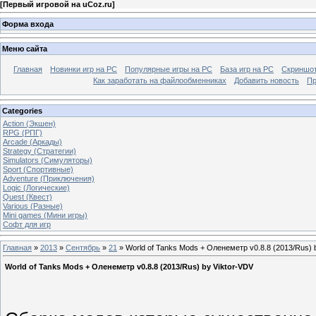
[
Первый игровой на uCoz.ru
]
Форма входа
Меню сайта
Главная
Новинки игр на PC
Популярные игры на PC
База игр на РС
Скриншот
Как заработать на файлообменниках
Добавить новость
Пр
Categories
Action (Экшен)
RPG (РПГ)
Arcade (Аркады)
Strategy (Стратегии)
Simulators (Симуляторы)
Sport (Спортивные)
Adventure (Приключения)
Logic (Логические)
Quest (Квест)
Various (Разные)
Mini games (Мини игры)
Софт для игр
Главная
»
2013
»
Сентябрь
»
21
» World of Tanks Mods + Оленеметр v0.8.8 (2013/Rus) 
World of Tanks Mods + Оленеметр v0.8.8 (2013/Rus) by Viktor-VDV