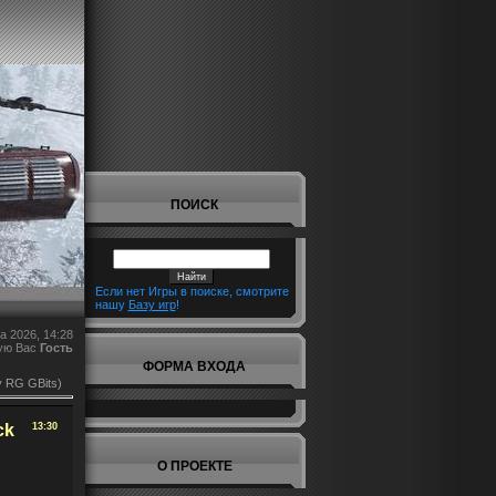
ПОИСК
Если нет Игры в поиске, смотрите
нашу
Базу игр
!
а 2026, 14:28
ую Вас
Гость
ФОРМА ВХОДА
y RG GBits)
ck
13:30
О ПРОЕКТЕ