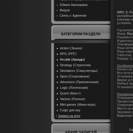
Обмен баннерами
Форум
WRC 2: FI
Связь с Админом
раллийным
команды и
условиях,
Год выпуск
Жанр:
Rac
КАТЕГОРИИ РАЗДЕЛА
Разработчи
Издательс
Платформа
Язык инте
Action (Экшен)
Язык озву
RPG (РПГ)
Таблэтка:
Размер: 2
Arcade (Аркады)
Strategy (Стратегии)
Особеннос
Ничего не
Simulators (Симуляторы)
Все пути 
Установка 
Sport (Спортивные)
Время уст
Adventure (Приключения)
RePack by
Установит
Logic (Логические)
Quest (Квест)
Рекоменду
Операцион
Various (Разные)
Процессор:
Mini games (Мини игры)
Оперативна
Место на ж
Софт для игр
Звуковое 
Видеокарта
•
Заявка на игру
Ск
АРХИВ ЗАПИСЕЙ