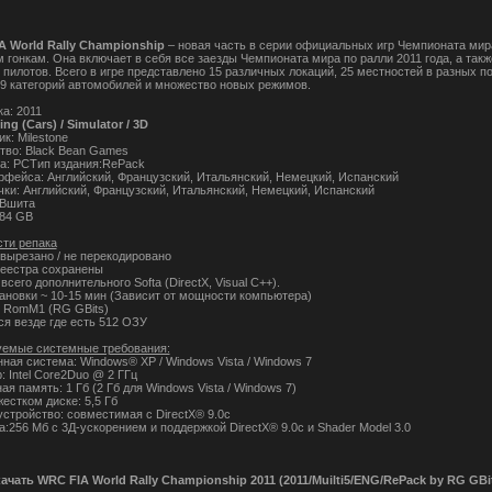
A World Rally Championship
– новая часть в серии официальных игр Чемпионата мир
 гонкам. Она включает в себя все заезды Чемпионата мира по ралли 2011 года, а такж
 пилотов. Всего в игре представлено 15 различных локаций, 25 местностей в разных п
 9 категорий автомобилей и множество новых режимов.
а: 2011
ing (Cars) / Simulator / 3D
к: Milestone
тво: Black Bean Games
: PCТип издания:RePack
рфейса: Английский, Французский, Итальянский, Немецкий, Испанский
чки: Английский, Французский, Итальянский, Немецкий, Испанский
 Вшита
,84 GB
ти репака
 вырезано / не перекодировано
реестра сохранены
всего дополнительного Softa (DirectX, Visual C++).
ановки ~ 10-15 мин (Зависит от мощности компьютера)
 RomM1 (RG GBits)
ся везде где есть 512 ОЗУ
емые системные требования:
ная система: Windows® XP / Windows Vista / Windows 7
 Intel Core2Duo @ 2 ГГц
я память: 1 Гб (2 Гб для Windows Vista / Windows 7)
естком диске: 5,5 Гб
устройство: совместимая с DirectX® 9.0с
:256 Мб c 3Д-ускорением и поддержкой DirectX® 9.0c и Shader Model 3.0
ачать WRC FIA World Rally Championship 2011 (2011/Muilti5/ENG/RePack by RG GBi