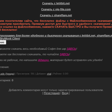
Скачать с letitbit.net
Скачать с vip-file.com
Скачать с shareflare.net
ем посетителям сайта, что бесплатно файлы с Файлообменников скачивают
советуем приобретать Премиум доступ для быстрого и удобного скачивания! 
по ссылке на файлообменник, нажмите СКАЧАТЬ БЫСТРО и Вы получите Преми
й бесплатно!
рограмму для более удобного и быстрого скачивания с letitbit.net, shareflare.ne
 SkyMonk Client
 можете скачать весь необходимый Софт для игр
ЗДЕСЬ
!
наете как бесплатно скачивать, то читайте
ЗДЕСЬ
!
ки не рабочие, то напишите
Админу
, материал будет исправлен или удалён!
пления:
cade (Аркады)
|
Просмотров
: 591 |
Добавил
:
vital
|
Рейтинг
:
0.0
/
0
нтариев
:
0
Добавлять комментарии могут только зарегистрированные пользователи.
[
Регистрация
|
Вход
]