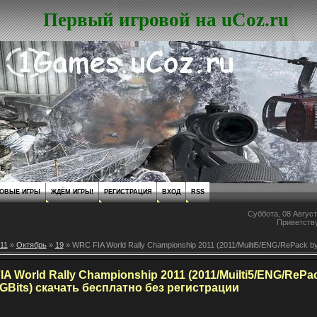
Первый игровой на uCoz.ru
ОВЫЕ ИГРЫ
ЖДЁМ ИГРЫ!
РЕГИСТРАЦИЯ
ВХОД
RSS
Суббота, 08 Август
Приветств
11
»
Октябрь
»
19
» WRC FIA World Rally Championship 2011 (2011/Muilti5/ENG/RePack b
A World Rally Championship 2011 (2011/Muilti5/ENG/RePa
GBits) скачать бесплатно без регистрации