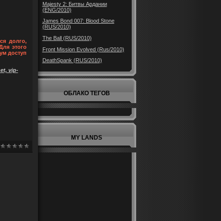
Majesty 2: Битвы Ардании
(ENG/2010)
James Bond 007: Blood Stone
(RUS/2010)
The Ball (RUS/2010)
ся долго,
Для этого
Front Mission Evolved (Rus/2010)
ум доступ
DeathSpank (RUS/2010)
t, vip-
ОБЛАКО ТЕГОВ
MY LANDS