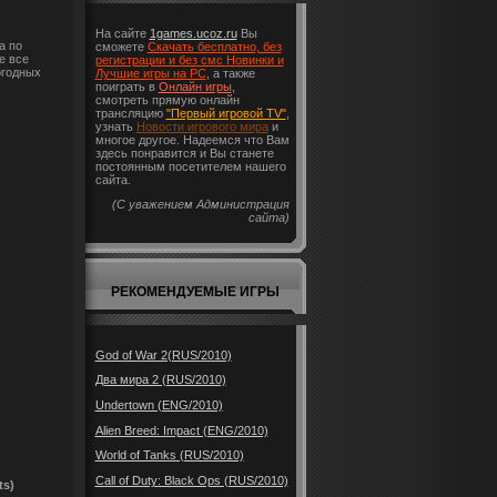
На сайте
1games.ucoz.ru
Вы
а по
сможете
Скачать бесплатно, без
е все
регистрации и без смс Новинки и
огодных
Лучшие игры на PC
, а также
поиграть в
Онлайн игры
,
смотреть прямую онлайн
трансляцию
"Первый игровой TV"
,
узнать
Новости игрового мира
и
многое другое. Надеемся что Вам
здесь понравится и Вы станете
постоянным посетителем нашего
сайта.
(С уважением Администрация
сайта)
РЕКОМЕНДУЕМЫЕ ИГРЫ
God of War 2(RUS/2010)
Два мира 2 (RUS/2010)
Undertown (ENG/2010)
Alien Breed: Impact (ENG/2010)
World of Tanks (RUS/2010)
Call of Duty: Black Ops (RUS/2010)
ts)