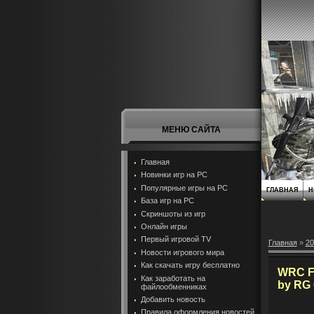
МЕНЮ САЙТА
Главная
Новинки игр на PC
Популярные игры на PC
ГЛАВНАЯ
Н
База игр на РС
Скриншоты из игр
Онлайн игры
Первый игровой TV
Главная
»
20
Новости игрового мира
Как скачать игру бесплатно
WRC FI
Как заработать на
by RG 
файлообменниках
Добавить новость
Правила оформления новостей