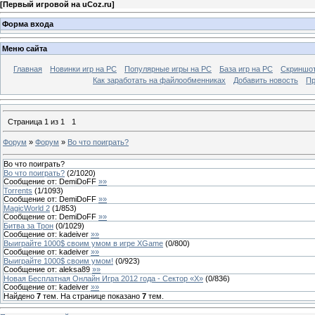
[
Первый игровой на uCoz.ru
]
Форма входа
Меню сайта
Главная
Новинки игр на PC
Популярные игры на PC
База игр на РС
Скриншот
Как заработать на файлообменниках
Добавить новость
Пр
Страница
1
из
1
1
Форум
»
Форум
»
Во что поиграть?
Во что поиграть?
Во что поиграть?
(
2
/
1020
)
Сообщение от:
DemiDoFF
»»
Torrents
(
1
/
1093
)
Сообщение от:
DemiDoFF
»»
MagicWorld 2
(
1
/
853
)
Сообщение от:
DemiDoFF
»»
Битва за Трон
(
0
/
1029
)
Сообщение от:
kadeiver
»»
Выиграйте 1000$ своим умом в игре XGame
(
0
/
800
)
Сообщение от:
kadeiver
»»
Выиграйте 1000$ своим умом!
(
0
/
923
)
Сообщение от:
aleksa89
»»
Новая Бесплатная Онлайн Игра 2012 года - Сектор «X»
(
0
/
836
)
Сообщение от:
kadeiver
»»
Найдено
7
тем. На странице показано
7
тем.