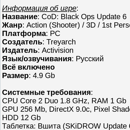
Информация об игре
:
Название
: CoD: Black Ops Update 6
Жанр
: Action (Shooter) / 3D / 1st Per
Платформа
: PC
Создатель
: Treyarch
Издатель
: Activision
Язык/озвучивания
: Русский
Всё включено
Размер
: 4.9 Gb
Cистемные требования
:
CPU Core 2 Duo 1.8 GHz, RAM 1 Gb
GPU 256 Mb, DirectX 9.0c, Pixel Shad
HDD 12 Gb
Таблетка: Вшита (SKiDROW Update 