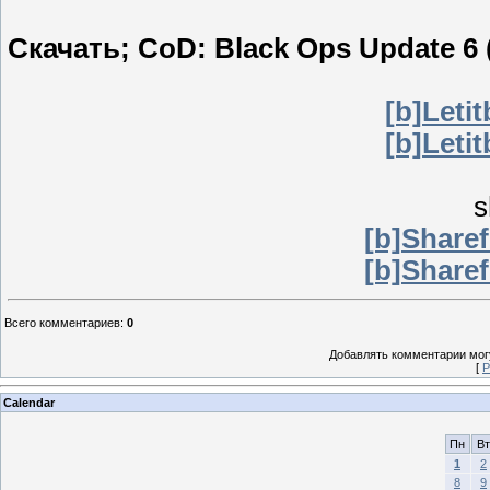
Скачать; CoD: Black Ops Update 6 
[b]Letit
[b]Letit
s
[b]Sharef
[b]Sharef
Всего комментариев
:
0
Добавлять комментарии могу
[
Р
Calendar
Пн
Вт
1
2
8
9