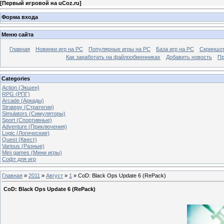
[
Первый игровой на uCoz.ru
]
Форма входа
Меню сайта
Главная
Новинки игр на PC
Популярные игры на PC
База игр на РС
Скриншот
Как заработать на файлообменниках
Добавить новость
Пр
Categories
Action (Экшен)
RPG (РПГ)
Arcade (Аркады)
Strategy (Стратегии)
Simulators (Симуляторы)
Sport (Спортивные)
Adventure (Приключения)
Logic (Логические)
Quest (Квест)
Various (Разные)
Mini games (Мини игры)
Софт для игр
Главная
»
2011
»
Август
»
1
» CoD: Black Ops Update 6 (RePack)
CoD: Black Ops Update 6 (RePack)