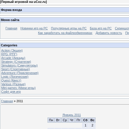
[
Первый игровой на uCoz.ru
]
Форма входа
Меню сайта
Главная
Новинки игр на PC
Популярные игры на PC
База игр на РС
Скриншот
Как заработать на файлообменниках
Добавить новость
Пр
Categories
Action (Экшен)
RPG (РПГ)
Arcade (Аркады)
Strategy (Стратегии)
Simulators (Симуляторы)
Sport (Спортивные)
Adventure (Приключения)
Logic (Логические)
Quest (Квест)
Various (Разные)
Mini games (Мини игры)
Софт для игр
Главная
»
2011
Январь 2011
Пн
Вт
Ср
Чт
Пт
Сб
Вс
1
2