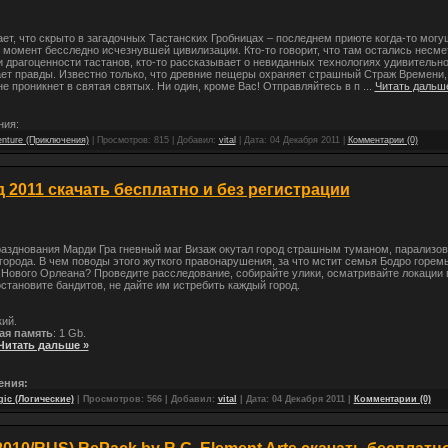
ает, что скрыто в загадочных Тастанских Гробницах – последнем приюте когда-то мог
 момент бесследно исчезнувшей цивилизации. Кто-то говорит, что там остались несм
 драгоценности тастанов, кто-то рассказывает о невиданных технологиях удивительн
ает правды. Известно только, что древние пещеры охраняет страшный Страж Времени, 
е проникнет в святая святых. Ни один, кроме Вас! Отправляйтесь в п
...
Читать дальш
ния:
nture (Приключения)
| Просмотров: 815 | Добавил:
vital
| Дата:
04 Декабря 2011
|
Комментарии (0)
 2011 скачать бесплатно и без регистрации
разднования Марди Гра гневный маг Визаж окутал город страшным туманом, парализо
города. В чем поводы этого жуткого правонарушения, за что мстит семья Бодро горе
Нового Орлеана? Проведите расследование, собирайте улики, осматривайте локации 
остановите бандитов, не дайте им истребить каждый город.
кий.
ая память
: 1 Gb.
Читать дальше »
ения:
gic (Логические)
| Просмотров: 566 | Добавил:
vital
| Дата:
04 Декабря 2011
|
Комментарии (0)