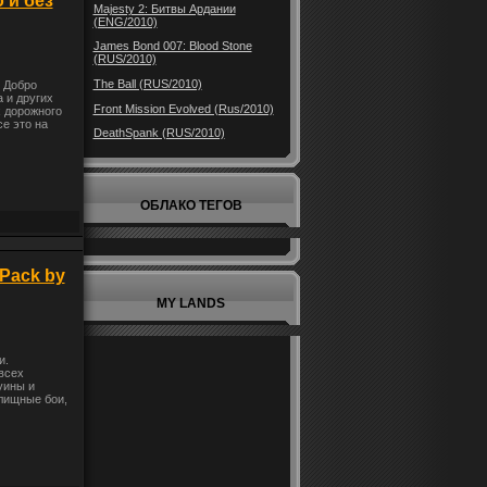
о и без
Majesty 2: Битвы Ардании
(ENG/2010)
James Bond 007: Blood Stone
(RUS/2010)
The Ball (RUS/2010)
. Добро
 и других
Front Mission Evolved (Rus/2010)
х дорожного
е это на
DeathSpank (RUS/2010)
ОБЛАКО ТЕГОВ
ePack by
MY LANDS
и.
всех
уины и
лищные бои,