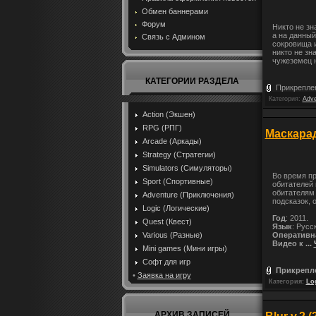
Обмен баннерами
Форум
Никто не зн
а на данный
Связь с Админом
сокровища и
никто не зн
чужеземец н
КАТЕГОРИИ РАЗДЕЛА
Прикрепле
Категория:
Adve
Action (Экшен)
RPG (РПГ)
Маскарад
Arcade (Аркады)
Strategy (Стратегии)
Simulators (Симуляторы)
Во время п
Sport (Спортивные)
обитателей 
обитателям 
Adventure (Приключения)
подсказок, 
Logic (Логические)
Год
: 2011.
Quest (Квест)
Язык
: Русс
Various (Разные)
Оперативн
Видео к
...
Mini games (Мини игры)
Софт для игр
Прикрепл
•
Заявка на игру
Категория:
Lo
АРХИВ ЗАПИСЕЙ