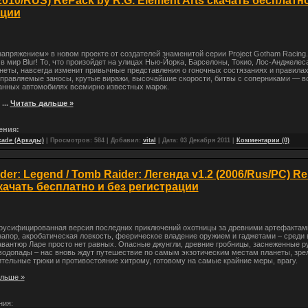
(2010/RUS) RePack by R.G. Element Arts скачать бесплатн
ации
напряжением» в новом проекте от создателей знаменитой серии Project Gotham Racing
в мир Blur! То, что произойдет на улицах Нью-Йорка, Барселоны, Токио, Лос-Анджелеса
неты, навсегда изменит привычные представления о гоночных состязаниях и правила
правляемые заносы, крутые виражи, высочайшие скорости, битвы с соперниками — вс
анных автомобилях всемирно известных марок.
с
...
Читать дальше »
ения:
cade (Аркады)
| Просмотров: 584 | Добавил:
vital
| Дата:
03 Декабря 2011
|
Комментарии (0)
der: Legend / Tomb Raider: Легенда v1.2 (2006/Rus/PC) R
ачать бесплатно и без регистрации
русифицированная версия последних приключений охотницы за древними артефактам
апор, акробатическая ловкость, феерическое владение оружием и гаджетами – среди 
вантюр Ларе просто нет равных. Опасные джунгли, древние гробницы, заснеженные р
одопады – нас вновь ждут путешествие по самым экзотическим местам планеты, зре
тельные трюки и противостояние хитрому, готовому на самые крайние меры, врагу.
альше »
ния: