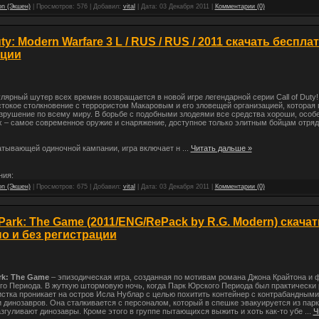
on (Экшен)
| Просмотров: 576 | Добавил:
vital
| Дата:
03 Декабря 2011
|
Комментарии (0)
uty: Modern Warfare 3 L / RUS / RUS / 2011 скачать беспла
ации
ярный шутер всех времен возвращается в новой игре легендарной серии Call of Duty!
токое столкновение с террористом Макаровым и его зловещей организацией, которая 
зрушение по всему миру. В борьбе с подобными злодеями все средства хороши, особе
 – самое современное оружие и снаряжение, доступное только элитным бойцам отряд
атывающей одиночной кампании, игра включает н
...
Читать дальше »
ния:
on (Экшен)
| Просмотров: 675 | Добавил:
vital
| Дата:
03 Декабря 2011
|
Комментарии (0)
 Park: The Game (2011/ENG/RePack by R.G. Modern) скачат
о и без регистрации
ark: The Game
– эпизодическая игра, созданная по мотивам романа Джона Крайтона и
о Периода. В жуткую штормовую ночь, когда Парк Юрского Периода был практически
стка проникает на остров Исла Нублар с целью похитить контейнер с контрабандными
динозавров. Она сталкивается с персоналом, который в спешке эвакуируется из парка
згуливают динозавры. Кроме этого в группе пытающихся выжить и хоть как-то убе
...
Ч