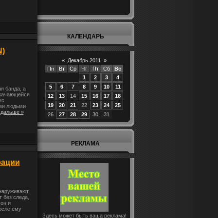
КАЛЕНДАРЬ
N)
«
Декабрь 2011
»
Пн
Вт
Ср
Чт
Пт
Сб
Вс
1
2
3
4
5
6
7
8
9
10
11
я банда, а
 качающейся
12
13
14
15
16
17
18
ус
19
20
21
22
23
24
25
ими людьми
 дальше »
26
27
28
29
30
31
РЕКЛАМА
рации
бнаруживают
т без следа,
он и
осле ему
Здесь может быть ваша реклама!