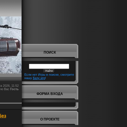
ПОИСК
Если нет Игры в поиске, смотрите
нашу
Базу игр
!
а 2026, 11:52
ую Вас
Гость
ФОРМА ВХОДА
без
О ПРОЕКТЕ