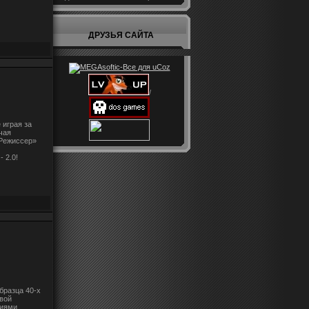
ДРУЗЬЯ САЙТА
/
играя за
чая
Режиссер»
 2.0!
бразца 40-х
вой
иями,