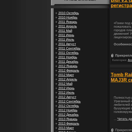
Blur v.2 
регистр
2010 Октябрь
2010 Ноябрь
2011 Январь
«Гонки под 
2011 Апрель
пожаловать 
городов пла
2011 Май
движения! У
2011 Июнь
лицензиров
2011 Июль
2011 Август
Особенно
2011 Сентябрь
2011 Октябрь
Прикрепл
2011 Ноябрь
Категория:
Ar
2011 Декабрь
2012 Январь
2012 Февраль
Tomb Rai
2012 Март
MAJ3R ск
2012 Апрель
2012 Май
2012 Июнь
2012 Июль
2012 Август
Полностью 
Ураганный н
2012 Сентябрь
любителей а
2012 Октябрь
бушующие в
2012 Ноябрь
головокружи
2012 Декабрь
...
Читать д
2013 Январь
2013 Февраль
2013 Март
Прикрепле