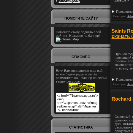
дальше »
2022 Февраль
Прикрепле
Категория:
Adve
ПОМОГИТЕ САЙТУ
Saints R
Помогите сайту поднять свой
скачать 
рейтинг! Нажмите на баннер!
Прошли годы
СПАСИБО
настоящий б
головой, ко
знаменитос
по всему зе
Если Вам понравился наш сайт,
то мы будем рады если Вы
разместите наш баннер на любых
Прикрепле
ваших ресурсах.
Категория:
Acti
Rochard 
Скромный, 
древнюю стр
Джон остает
СТАТИСТИКА
расправляе
предстоит р