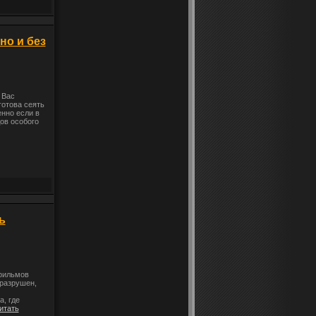
тно и без
 Вас
готова сеять
нно если в
ов особого
ь
 фильмов
 разрушен,
, где
итать