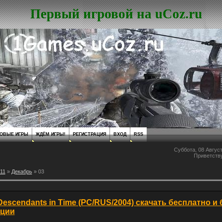
Первый игровой на uCoz.ru
ОВЫЕ ИГРЫ
ЖДЁМ ИГРЫ!
РЕГИСТРАЦИЯ
ВХОД
RSS
Суббота, 08 Август
Приветств
11
»
Декабрь
»
03
 Descendants in Time (PC/RUS/2004) скачать бесплатно и 
ации