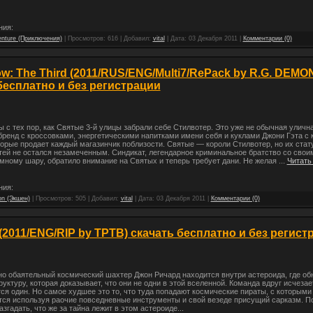
ния:
nture (Приключения)
| Просмотров: 616 | Добавил:
vital
| Дата:
03 Декабря 2011
|
Комментарии (0)
ow: The Third (2011/RUS/ENG/Multi7/RePack by R.G. DEMO
бесплатно и без регистрации
 с тех пор, как Святые 3-й улицы забрали себе Стилвотер. Это уже не обычная улична
ренд с кроссовками, энергетическими напитками имени себя и куклами Джони Гэта с
торые продает каждый магазинчик поблизости. Святые — короли Стилвотер, но их стат
тей не остался незамеченным. Синдикат, легендарное криминальное братство со сво
мному шару, обратило внимание на Святых и теперь требует дани. Не желая
...
Читать
ния:
on (Экшен)
| Просмотров: 505 | Добавил:
vital
| Дата:
03 Декабря 2011
|
Комментарии (0)
(2011/ENG/RIP by TPTB) скачать бесплатно и без регист
но обаятельный космический шахтер Джон Ричард находится внутри астероида, где о
уктуру, которая доказывает, что они не одни в этой вселенной. Команда вдруг исчезае
ся один. Но самое худшее это то, что туда попадают космические пираты, с которыми 
тся используя раочие повседневные инструменты и свой везеде присущий сарказм. П
азгадать, что же за тайна лежит в этом астероиде...