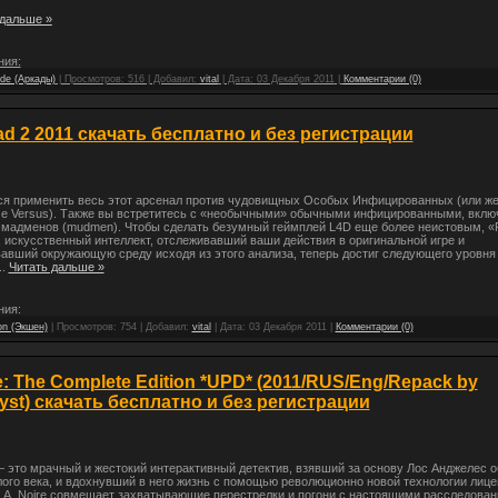
 дальше »
ния:
de (Аркады)
| Просмотров: 516 | Добавил:
vital
| Дата:
03 Декабря 2011
|
Комментарии (0)
ead 2 2011 скачать бесплатно и без регистрации
ся применить весь этот арсенал против чудовищных Особых Инфицированных (или же 
ме Versus). Также вы встретитесь с «необычными» обычными инфицированными, вклю
мадменов (mudmen). Чтобы сделать безумный геймплей L4D еще более неистовым, «
r), искусственный интеллект, отслеживавший ваши действия в оригинальной игре и
авший окружающую среду исходя из этого анализа, теперь достиг следующего уровня -
..
Читать дальше »
ния:
on (Экшен)
| Просмотров: 754 | Добавил:
vital
| Дата:
03 Декабря 2011
|
Комментарии (0)
re: The Complete Edition *UPD* (2011/RUS/Eng/Repack by
lyst) скачать бесплатно и без регистрации
 это мрачный и жестокий интерактивный детектив, взявший за основу Лос Анджелес о
ого века, и вдохнувший в него жизнь с помощью революционно новой технологии лице
.A. Noire совмещает захватывающие перестрелки и погони с настоящими расследован