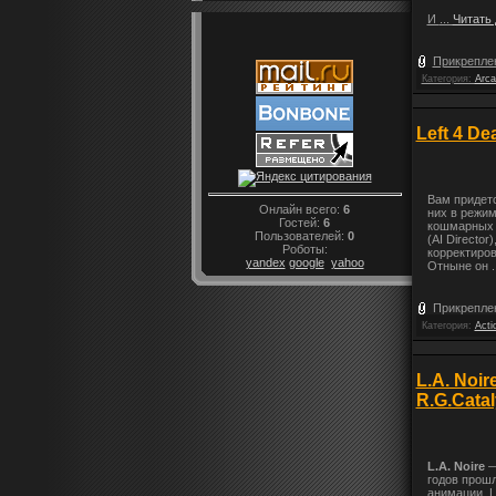
И
...
Читать
Прикрепле
Категория:
Arca
Left 4 D
Вам придет
Онлайн всего:
6
них в режи
Гостей:
6
кошмарных 
Пользователей:
0
(AI Directo
Роботы:
корректиров
yandex
google
yahoo
Отныне он
.
Прикрепле
Категория:
Acti
L.A. Noi
R.G.Cata
L.A. Noire
—
годов прошл
анимации. L