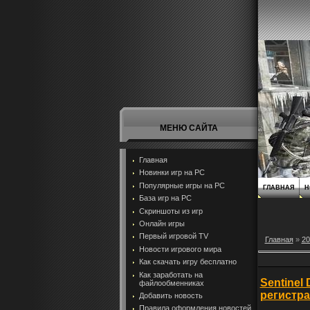
МЕНЮ САЙТА
Главная
Новинки игр на PC
Популярные игры на PC
ГЛАВНАЯ
Н
База игр на РС
Скриншоты из игр
Онлайн игры
Первый игровой TV
Главная
»
20
Новости игрового мира
Как скачать игру бесплатно
Как заработать на
Sentinel
файлообменниках
регистр
Добавить новость
Правила оформления новостей