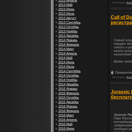
2013 Апрель
Категория:
Acti
2013 Май
2013 Июнь
2013 Июль
Call of D
2013 Август
регистр
2013 Сентябрь
2013 Октябрь
2013 Ноябрь
2013 Декабрь
2014 Январь
Самый попул
ожидает жес
2014 Февраль
смерть и ра
2014 Март
ваших руках
2014 Апрель
назначения.
2014 Май
Кроме захв
2014 Июнь
2014 Июль
2014 Сентябрь
Прикрепле
2014 Октябрь
Категория:
Acti
2014 Ноябрь
2014 Декабрь
2015 Январь
Jurassic
2015 Февраль
бесплатн
2015 Октябрь
2015 Декабрь
2016 Январь
2016 Февраль
Jurassic P
2016 Март
Парк Юрског
2016 Апрель
контрабанди
2016 Май
эмбрионами 
2016 Июнь
свободно ра