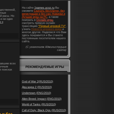
На сайте
1games.ucoz.ru
Вы
ущественной,
сможете
Скачать бесплатно, без
етные
регистрации и без смс Новинки и
ой расы. Но
Лучшие игры на PC
, а также
и ни один
поиграть в
Онлайн игры
,
е »
смотреть прямую онлайн
трансляцию
"Первый игровой TV"
,
узнать
Новости игрового мира
и
многое другое. Надеемся что Вам
здесь понравится и Вы станете
постоянным посетителем нашего
сайта.
(С уважением Администрация
сайта)
вавшим всех
мычным
РЕКОМЕНДУЕМЫЕ ИГРЫ
в поисках
God of War 2(RUS/2010)
Два мира 2 (RUS/2010)
Undertown (ENG/2010)
Alien Breed: Impact (ENG/2010)
World of Tanks (RUS/2010)
Call of Duty: Black Ops (RUS/2010)