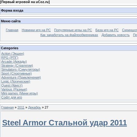
[
Первый игровой на uCoz.ru
]
Форма входа
Меню сайта
Главная
Новинки игр на PC
Популярные игры на PC
База игр на РС
Скриншот
Как заработать на файлообменниках
Добавить новость
Пр
Categories
Action (Экшен)
RPG (РПГ)
Arcade (Аркады)
Strategy (Стратегии)
Simulators (Симуляторы)
Sport (Спортивные)
Adventure (Приключения)
Logic (Логические)
Quest (Квест)
Various (Разные)
Mini games (Мини игры)
Софт для игр
Главная
»
2011
»
Декабрь
»
27
Steel Armor Стальной удар 2011