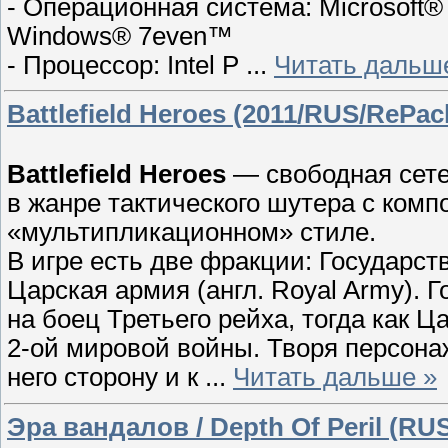
- Операционная система: Microsoft
Windows® 7even™
- Процессор: Intel P
...
Читать дальш
Battlefield Heroes (2011/RUS/RePac
Battlefield Heroes
— свободная сете
в жанре тактического шутера с комп
«мультипликационном» стиле.
В игре есть две фракции: Государств
Царская армия (англ. Royal Army).
на боец Третьего рейха, тогда как 
2-ой мировой войны. Творя персонаж
него стоpону и к
...
Читать дальше »
Эра вандалов / Depth Of Peril (RU