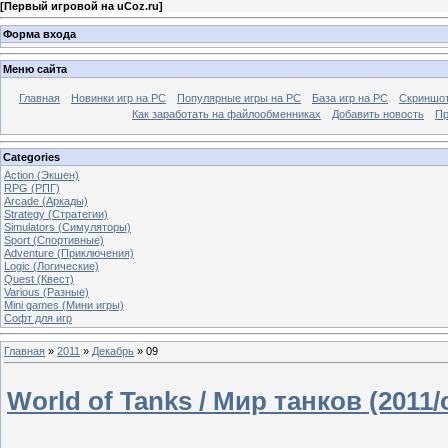
[
Первый игровой на uCoz.ru
]
Форма входа
Меню сайта
Главная
Новинки игр на PC
Популярные игры на PC
База игр на РС
Скриншот
Как заработать на файлообменниках
Добавить новость
Пр
Categories
Action (Экшен)
RPG (РПГ)
Arcade (Аркады)
Strategy (Стратегии)
Simulators (Симуляторы)
Sport (Спортивные)
Adventure (Приключения)
Logic (Логические)
Quest (Квест)
Various (Разные)
Mini games (Мини игры)
Софт для игр
Главная
»
2011
»
Декабрь
»
09
World of Tanks / Мир танков (2011