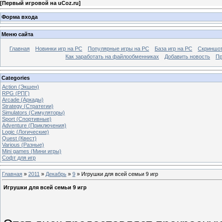
[
Первый игровой на uCoz.ru
]
Форма входа
Меню сайта
Главная
Новинки игр на PC
Популярные игры на PC
База игр на РС
Скриншот
Как заработать на файлообменниках
Добавить новость
Пр
Categories
Action (Экшен)
RPG (РПГ)
Arcade (Аркады)
Strategy (Стратегии)
Simulators (Симуляторы)
Sport (Спортивные)
Adventure (Приключения)
Logic (Логические)
Quest (Квест)
Various (Разные)
Mini games (Мини игры)
Софт для игр
Главная
»
2011
»
Декабрь
»
9
» Игрушки для всей семьи 9 игр
Игрушки для всей семьи 9 игр