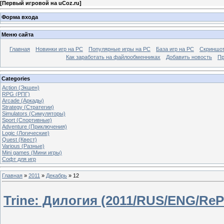
[
Первый игровой на uCoz.ru
]
Форма входа
Меню сайта
Главная
Новинки игр на PC
Популярные игры на PC
База игр на РС
Скриншот
Как заработать на файлообменниках
Добавить новость
Пр
Categories
Action (Экшен)
RPG (РПГ)
Arcade (Аркады)
Strategy (Стратегии)
Simulators (Симуляторы)
Sport (Спортивные)
Adventure (Приключения)
Logic (Логические)
Quest (Квест)
Various (Разные)
Mini games (Мини игры)
Софт для игр
Главная
»
2011
»
Декабрь
»
12
Trine: Дилогия (2011/RUS/ENG/ReP