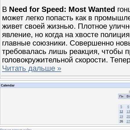
В
Need for Speed: Most Wanted
гон
может легко попасть как в промышле
живет своей жизнью. Плотное уличн
явление, но когда на хвосте полиция
главные союзники. Совершенно новы
требовалась лишь реакция, чтобы 
головокружительной скорости. Тепе
Читать дальше »
Calendar
Пн
Вт
5
6
12
13
19
20
26
27