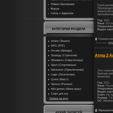
Обмен баннерами
Герой долже
Производите
Форум
манипулято
Связь с Админом
программная
Год
: 2011.
Язык
: Русс
Оперативн
КАТЕГОРИИ РАЗДЕЛА
Видео карт
Прикрепле
Action (Экшен)
Категория:
RPG
RPG (РПГ)
Arcade (Аркады)
Arma 2 A
Strategy (Стратегии)
Simulators (Симуляторы)
Sport (Спортивные)
Adventure (Приключения)
Этот симуля
Бригада наё
Logic (Логические)
монитора.
Quest (Квест)
Год
: 2011.
Various (Разные)
Язык
: Русс
Оперативн
Mini games (Мини игры)
Видео карт
Софт для игр
Ключ
: Не н
Размер
: 7,6
•
Заявка на игру
ОС
: Window
Прикрепл
АРХИВ ЗАПИСЕЙ