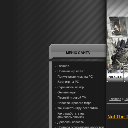
МЕНЮ САЙТА
Главная
Новинки игр на PC
Популярные игры на PC
ГЛАВНАЯ
Н
База игр на РС
Скриншоты из игр
Онлайн игры
Первый игровой TV
Главная
»
20
Новости игрового мира
Как скачать игру бесплатно
Как заработать на
Not The 
файлообменниках
Добавить новость
Правила оформления новостей