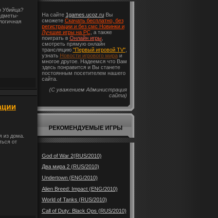
о Убийца?
На сайте
1games.ucoz.ru
Вы
едметы-
сможете
Скачать бесплатно, без
логичная
регистрации и без смс Новинки и
Лучшие игры на PC
, а также
поиграть в
Онлайн игры
,
смотреть прямую онлайн
трансляцию
"Первый игровой TV"
,
узнать
Новости игрового мира
и
многое другое. Надеемся что Вам
здесь понравится и Вы станете
постоянным посетителем нашего
сайта.
(С уважением Администрация
сайта)
ации
РЕКОМЕНДУЕМЫЕ ИГРЫ
 из дома.
ться от
God of War 2(RUS/2010)
Два мира 2 (RUS/2010)
Undertown (ENG/2010)
Alien Breed: Impact (ENG/2010)
World of Tanks (RUS/2010)
Call of Duty: Black Ops (RUS/2010)