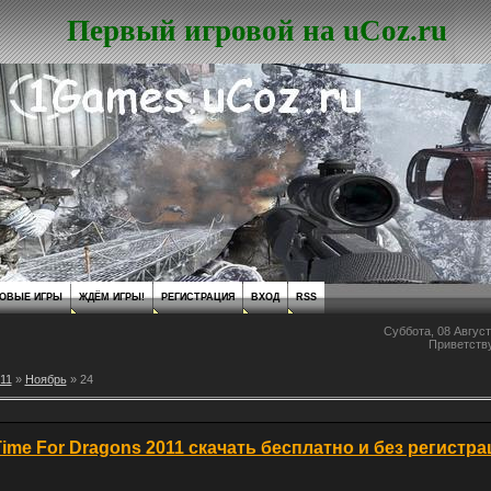
Первый игровой на uCoz.ru
ОВЫЕ ИГРЫ
ЖДЁМ ИГРЫ!
РЕГИСТРАЦИЯ
ВХОД
RSS
Суббота, 08 Август
Приветств
11
»
Ноябрь
»
24
Time For Dragons 2011 скачать бесплатно и без регистр