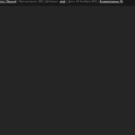
tion (Экшен)
| Просмотров: 656 | Добавил:
vital
| Дата:
24 Ноября 2011
|
Комментарии (0)