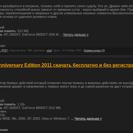
н разобраться в интригах, познать себя и принять свою судьбу. Кто он, Дракон либо ег
льность стихийной магии зависит от времени суток - верно выбирайте время боя. Пр
ры, перевоплощения в звериных и другие уникальные игровые элементы.Высокотехно
 основа от удачного ролевого плана.
кий.
ая память
: 512 Мб.
а
: ATI 2600XT, GeForce 8600GT /256 М
...
Читать дальше »
ния:
 (РПГ)
| Просмотров: 588 | Добавил:
vital
| Дата:
24 Ноября 2011
|
Комментарии (0)
nniversary Edition 2011 скачать бесплатно и без регистр
тор боевых действий который позволит поучаствовать в военных действиях не выходя
мников держит в напряжении с первых минут игры и до самой развязки не даст оторва
кий.
ая память
: 1 Gb.
а
: ATI 2600XT, GeForce 8600GT /512 МБ.
ужен.
 Gb.
s 98SE, Me, 2000, XP, 2003, Vista or Windows 7.
...
Читать дальше »
ения: