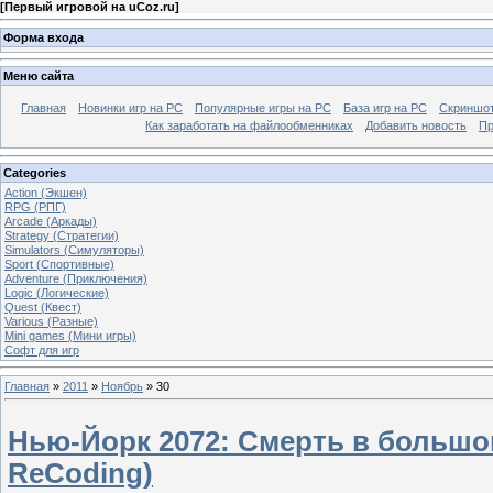
[
Первый игровой на uCoz.ru
]
Форма входа
Меню сайта
Главная
Новинки игр на PC
Популярные игры на PC
База игр на РС
Скриншот
Как заработать на файлообменниках
Добавить новость
Пр
Categories
Action (Экшен)
RPG (РПГ)
Arcade (Аркады)
Strategy (Стратегии)
Simulators (Симуляторы)
Sport (Спортивные)
Adventure (Приключения)
Logic (Логические)
Quest (Квест)
Various (Разные)
Mini games (Мини игры)
Софт для игр
Главная
»
2011
»
Ноябрь
»
30
Нью-Йорк 2072: Смерть в большом
ReCoding)