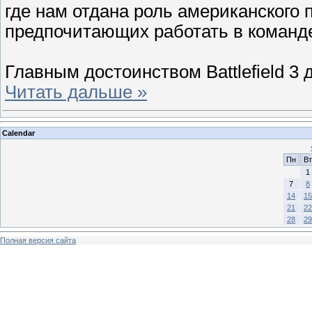
где нам отдана роль американского 
предпочитающих работать в команд
Главным достоинством Battlefield 3
Читать дальше »
Calendar
Пн
Вт
1
7
8
14
15
21
22
28
29
Полная версия сайта